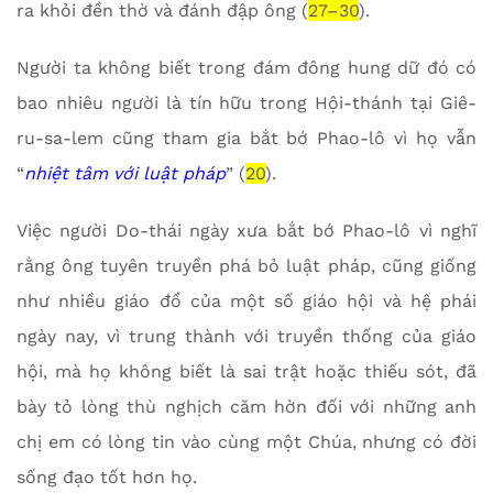
ra khỏi đền thờ và đánh đập ông (
27–30
).
Người ta không biết trong đám đông hung dữ đó có
bao nhiêu người là tín hữu trong Hội-thánh tại Giê-
ru-sa-lem cũng tham gia bắt bớ Phao-lô vì họ vẫn
“
nhiệt tâm với luật pháp
” (
20
).
Việc người Do-thái ngày xưa bắt bớ Phao-lô vì nghĩ
rằng ông tuyên truyền phá bỏ luật pháp, cũng giống
như nhiều giáo đồ của một số giáo hội và hệ phái
ngày nay, vì trung thành với truyền thống của giáo
hội, mà họ không biết là sai trật hoặc thiếu sót, đã
bày tỏ lòng thù nghịch căm hờn đối với những anh
chị em có lòng tin vào cùng một Chúa, nhưng có đời
sống đạo tốt hơn họ.