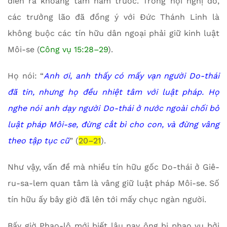
diễn ra khoảng tám năm trước. Trong hội nghị đó,
các trưởng lão đã đồng ý với Đức Thánh Linh là
không buộc các tín hữu dân ngoại phải giữ kinh luật
Môi-se (
Công vụ 15:28–29
).
Họ nói: “
Anh ơi, anh thấy có mấy vạn người Do-thái
đã tin, nhưng họ đều nhiệt tâm với luật pháp. Họ
nghe nói anh dạy người Do-thái ở nước ngoài chối bỏ
luật pháp Môi-se, đừng cắt bì cho con, và đừng vâng
theo tập tục cũ
” (
20–21
).
Như vậy, vấn đề mà nhiều tín hữu gốc Do-thái ở Giê-
ru-sa-lem quan tâm là vâng giữ luật pháp Môi-se. Số
tín hữu ấy bây giờ đã lên tới mấy chục ngàn người.
Bấy giờ Phao-lô mới biết lâu nay ông bị phao vu bởi