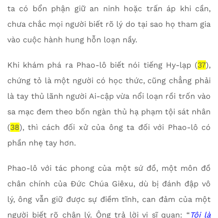
ta có bổn phận giữ an ninh hoặc trấn áp khi cần,
chưa chắc mọi người biết rõ lý do tại sao họ tham gia
vào cuộc hành hung hỗn loạn nầy.
Khi khám phá ra Phao-lô biết nói tiếng Hy-lạp (
37
),
chứng tỏ là một người có học thức, cũng chẳng phải
là tay thủ lãnh người Ai-cập vừa nổi loạn rồi trốn vào
sa mạc đem theo bốn ngàn thủ hạ phạm tội sát nhân
(
38
), thì cách đối xử của ông ta đối với Phao-lô có
phần nhẹ tay hơn.
Phao-lô với tác phong của một sứ đồ, một môn đồ
chân chính của Đức Chúa Giêxu, dù bị đánh đập vô
lý, ông vẫn giữ được sự điềm tĩnh, can đảm của một
người biết rõ chân lý. Ông trả lời vị sĩ quan: “
Tôi là