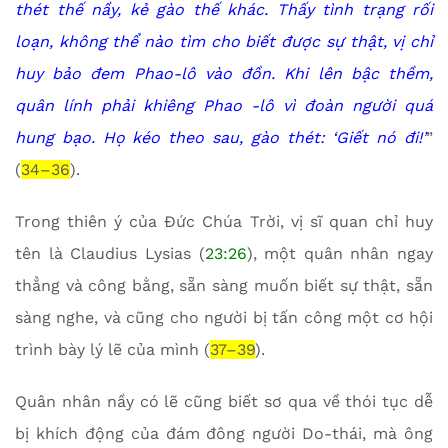
thét thế nầy, kẻ gào thế khác. Thấy tình trạng rối
loạn, không thể nào tìm cho biết được sự thật, vị chỉ
huy bảo đem Phao-lô vào đồn. Khi lên bậc thềm,
quân lính phải khiêng Phao -lô vì đoàn người quá
hung bạo. Họ kéo theo sau, gào thét: ‘Giết nó đi!’
”
(
34–36
).
Trong thiên ý của Đức Chúa Trời, vị sĩ quan chỉ huy
tên là Claudius Lysias (
23:26
), một quân nhân ngay
thẳng và công bằng, sẵn sàng muốn biết sự thật, sẵn
sàng nghe, và cũng cho người bị tấn công một cơ hội
trình bày lý lẽ của mình (
37–39
).
Quân nhân nầy có lẽ cũng biết sơ qua về thói tục dễ
bị khích động của đám đông người Do-thái, mà ông