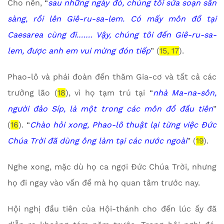
Cho nên, “
sau những ngày đó, chúng tôi sửa soạn sẵn
sàng, rồi lên Giê-ru-sa-lem. Có mấy môn đồ tại
Caesarea cùng đi.…… Vậy, chúng tôi đến Giê-ru-sa-
lem, được anh em vui mừng đón tiếp
” (
15, 17
).
Phao-lô và phái đoàn đến thăm Gia-cơ và tất cả các
trưởng lão (
18
), vì họ tạm trú tại “
nhà Ma-na-sôn,
người đảo Síp, là một trong các môn đồ đầu tiên
”
(
16
). “
Chào hỏi xong, Phao-lô thuật lại từng việc Đức
Chúa Trời đã dùng ông làm tại các nước ngoài
” (
19
).
Nghe xong, mặc dù họ ca ngợi Đức Chúa Trời, nhưng
họ đi ngay vào vấn đề mà họ quan tâm trước nay.
Hội nghị đầu tiên của Hội-thánh cho đến lúc ấy đã