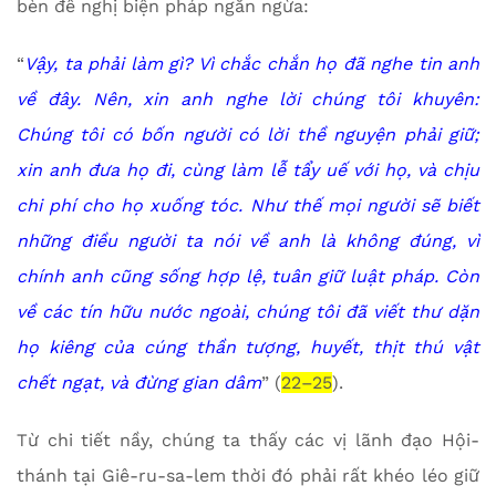
bèn đề nghị biện pháp ngăn ngừa:
“
Vậy, ta phải làm gì? Vì chắc chắn họ đã nghe tin anh
về đây. Nên, xin anh nghe lời chúng tôi khuyên:
Chúng tôi có bốn người có lời thề nguyện phải giữ;
xin anh đưa họ đi, cùng làm lễ tẩy uế với họ, và chịu
chi phí cho họ xuống tóc. Như thế mọi người sẽ biết
những điều người ta nói về anh là không đúng, vì
chính anh cũng sống hợp lệ, tuân giữ luật pháp. Còn
về các tín hữu nước ngoài, chúng tôi đã viết thư dặn
họ kiêng của cúng thần tượng, huyết, thịt thú vật
chết ngạt, và đừng gian dâm
” (
22–25
).
Từ chi tiết nầy, chúng ta thấy các vị lãnh đạo Hội-
thánh tại Giê-ru-sa-lem thời đó phải rất khéo léo giữ