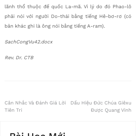
lãnh thổ thuộc đế quốc La-mã. Vì lý do đó Phao-lô
phải nói với người Do-thái bằng tiếng Hê-bơ-rơ (có
bản khác ghi là ông nói bằng tiếng A-ram).
SachCongVu42.docx
Rev. Dr. CTB
Post
Cân Nhắc Và Đánh Giá Lời
Dấu Hiệu Đức Chúa Giêxu
Tiên Tri
Được Quang Vinh
navigation