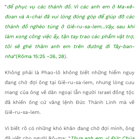
“
để phục vụ các thánh đồ. Vì các anh em ở Ma-xê-
đoan và A-chai đã vui lòng đóng góp để giúp đỡ các
thánh đồ nghèo túng ở Giê-ru-sa-lem…Vậy, sau khi
làm xong công việc ấy, tận tay trao các phẩm vật trợ,
tôi sẽ ghé thăm anh em trên đường đi Tây-ban-
nha
”
(Rôma 15:25 –26, 28
).
Không phải là Phao-lô không biết những hiểm nguy
đang chờ đợi ông tại Giê-ru-sa-lem, nhưng lòng cưu
mang của ông về dân ngoại lẫn người Israel đồng tộc
đã khiến ông cứ vâng lệnh Đức Thánh Linh mà về
Giê-ru-sa-lem.
Vì biết rõ có những khó khăn đang chờ đợi mình, ông
đã viết cho người Rô-ma: “
Thưa anh em, vì Đức Chúa