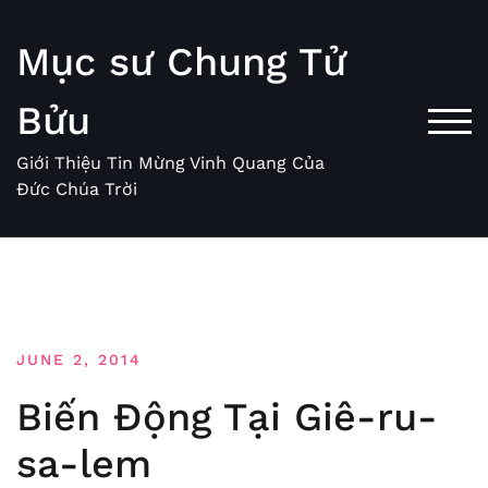
Skip
to
Mục sư Chung Tử
content
Bửu
TOG
Giới Thiệu Tin Mừng Vinh Quang Của
Đức Chúa Trời
JUNE 2, 2014
Biến Động Tại Giê-ru-
sa-lem