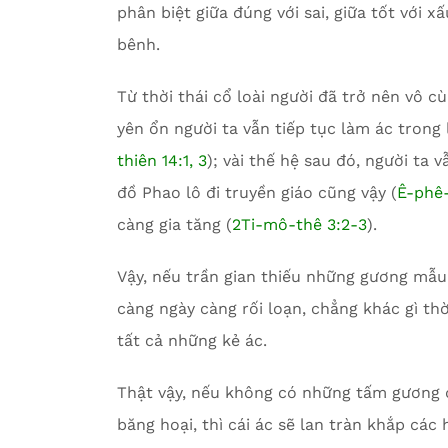
phân biệt giữa đúng với sai, giữa tốt với x
bênh.
Từ thời thái cổ loài người đã trở nên vô cù
yên ổn người ta vẫn tiếp tục làm ác trong 
thiên 14:1, 3
); vài thế hệ sau đó, người ta v
đồ Phao lô đi truyền giáo cũng vậy (
Ê-phê-
càng gia tăng (
2Ti-mô-thê 3:2-3
).
Vậy, nếu trần gian thiếu những gương mẫu t
càng ngày càng rối loạn, chẳng khác gì thờ
tất cả những kẻ ác.
Thật vậy, nếu không có những tấm gương đ
băng hoại, thì cái ác sẽ lan tràn khắp cá