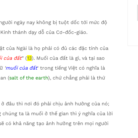
 người ngày nay không bị tuột dốc tới mức độ
 Kinh thánh dạy dỗ của Cơ-đốc-giáo.
t của Ngài là họ phải có đủ các đặc tính của
i của đất
” (
13
). Muối của đất là gì, và tại sao
gữ
‘
muối của đất
‘ trong tiếng Việt có nghĩa là
an (
salt of the earth
), chứ chẳng phải là thứ
t ở đâu thì nơi đó phải chịu ảnh hưởng của nó;
chúng ta là muối ở thế gian thì ý nghĩa của lời
ì sẽ có khả năng tạo ảnh hưởng trên mọi người