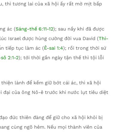
ấu, thì tương lai của xã hội ấy rất mờ mịt bấp
ng ác (
Sáng-thế 6:11-12
); sau nầy khi đã được
lúc Israel được hùng cường đời vua David (
Thi-
ẫn tiếp tục làm ác (
Ê-sai 1:4
); rồi trong thời sứ
sô 2:1-2
); tới thời gần ngày tận thế thì tội lỗi
hiện lành để kềm giữ bớt cái ác, thì xã hội
i đại của ông Nô-ê trước khi nước lụt tiêu diệt
ạo đức thiên đàng để giữ cho xã hội khỏi bị
c hang cùng ngõ hẻm. Nếu mọi thành viên của