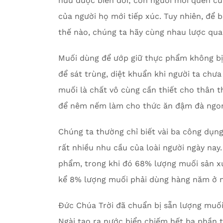
hữu được biến đổi; còn người mới quen cũ
của người họ mới tiếp xúc. Tuy nhiên, để 
thế nào, chúng ta hãy cùng nhau lược qua 
Muối dùng để ướp giữ thực phẩm không bị 
để sát trùng, diệt khuẩn khi người ta chưa
muối là chất vô cùng cần thiết cho thân 
để nêm nếm làm cho thức ăn đậm đà ngon m
Chúng ta thường chỉ biết vài ba công dụn
rất nhiều nhu cầu của loài người ngày nay
phẩm, trong khi đó 68% lượng muối sản x
kể 8% lượng muối phải dùng hàng năm ở n
Đức Chúa Trời đã chuẩn bị sẵn lượng muối
Ngài tạo ra nước biển chiếm hết ba phần t