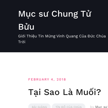
Skip
to
Mục sư Chung Tử
content
Bửu
Giới Thiệu Tin Mừng Vinh Quang Của Đức Chúa
Trời
FEBRUARY 4, 2018
Tại Sao Là Muối?
by
Mục sư
BÀI GIẢNG
TÍN ĐỒ CỦA CHÚA