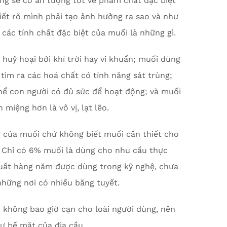
ng sẽ có ấn tượng tốt về phẩm chất đặc biệt
biết rõ mình phải tạo ảnh hưởng ra sao và như
các tính chất đặc biệt của muối là những gì.
huỷ hoại bởi khí trời hay vi khuẩn; muối dùng
 tìm ra các hoá chất có tính năng sát trùng;
thể con người có đủ sức để hoạt động; và muối
iệng hơn là vô vị, lạt lẽo.
g của muối chứ không biết muối cần thiết cho
. Chỉ có 6% muối là dùng cho nhu cầu thực
uất hàng năm được dùng trong kỹ nghệ, chưa
hững nơi có nhiều băng tuyết.
 không bao giờ cạn cho loài người dùng, nên
ư bề mặt của địa cầu.