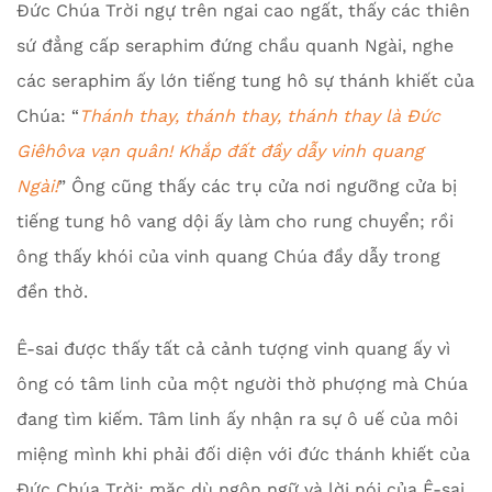
Đức Chúa Trời ngự trên ngai cao ngất, thấy các thiên
sứ đẳng cấp seraphim đứng chầu quanh Ngài, nghe
các seraphim ấy lớn tiếng tung hô sự thánh khiết của
Chúa: “
Thánh thay, thánh thay, thánh thay là Đức
Giêhôva vạn quân! Khắp đất đầy dẫy vinh quang
Ngài!
” Ông cũng thấy các trụ cửa nơi ngưỡng cửa bị
tiếng tung hô vang dội ấy làm cho rung chuyển; rồi
ông thấy khói của vinh quang Chúa đầy dẫy trong
đền thờ.
Ê-sai được thấy tất cả cảnh tượng vinh quang ấy vì
ông có tâm linh của một người thờ phượng mà Chúa
đang tìm kiếm. Tâm linh ấy nhận ra sự ô uế của môi
miệng mình khi phải đối diện với đức thánh khiết của
Đức Chúa Trời; mặc dù ngôn ngữ và lời nói của Ê-sai