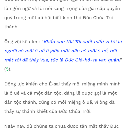
là ngôn ngữ và lời nói sang trọng của giai cấp quyền
quý trong một xã hội biết kính thờ Đức Chúa Trời
thánh.
Ông vội kêu lên: “
Khốn cho tôi! Tôi chết mất! Vì tôi là
người có môi ô uế ở giữa một dân có môi ô uế, bởi
mắt tôi đã thấy Vua, tức là Đức Giê-hô-va vạn quân!
”
(
5
).
Động lực khiến cho Ê-sai thấy môi miệng mình mình
là ô uế và cả một dân tộc, đáng lẽ được gọi là một
dân tộc thánh, cũng có môi miệng ô uế, vì ông đã
thấy sự thánh khiết của Đức Chúa Trời.
Ngày nay, dù chúng ta chưa được tận mắt thấy Đức