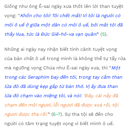
Giống như ông Ê-sai ngày xưa thốt lên lời than tuyệt
vọng: “
Khốn cho tôi! Tôi chết mất! Vì tôi là người có
môi ô uế ở giữa một dân có môi ô uế, bởi mắt tôi đã
thấy Vua, tức là Đức Giê-hô-va vạn quân!
” (
5
).
Những ai ngày nay nhận biết tình cảnh tuyệt vọng
của bản chất ô uế trong mình là không thể tự tẩy rửa
mà ngưỡng vọng Chúa như Ê-sai ngày xưa, thì “
Một
trong các Seraphim bay đến tôi, trong tay cầm than
lửa đỏ đã dùng kẹp gắp từ bàn thờ. Vị ấy đưa than
lửa đỏ chạm vào miệng tôi, và nói:
‘Đây, cái nầy đã
chạm đến môi ngươi, lỗi ngươi đã được xoá rồi, tội
ngươi được tha rồi.’
” (
6-7
). Sự tha tội sẽ đến cho
người có tâm trạng tuyệt vọng vì biết mình ô uế.