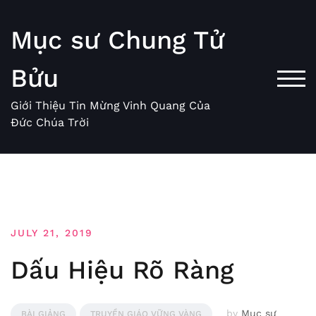
Skip
to
Mục sư Chung Tử
content
Bửu
TOG
Giới Thiệu Tin Mừng Vinh Quang Của
Đức Chúa Trời
JULY 21, 2019
Dấu Hiệu Rõ Ràng
by
Mục sư
BÀI GIẢNG
TRUYỀN GIÁO VỮNG VÀNG