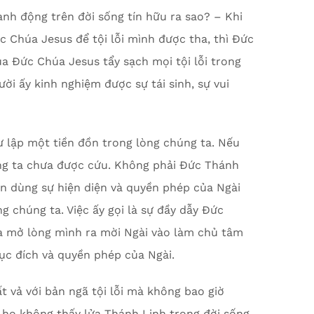
nh động trên đời sống tín hữu ra sao? – Khi
 Chúa Jesus để tội lỗi mình được tha, thì Đức
 Đức Chúa Jesus tẩy sạch mọi tội lỗi trong
ười ấy kinh nghiệm được sự tái sinh, sự vui
 lập một tiền đồn trong lòng chúng ta. Nếu
úng ta chưa được cứu. Không phải Đức Thánh
n dùng sự hiện diện và quyền phép của Ngài
g chúng ta. Việc ấy gọi là sự đầy dẫy Đức
ta mở lòng mình ra mời Ngài vào làm chủ tâm
mục đích và quyền phép của Ngài.
t vả với bản ngã tội lỗi mà không bao giờ
i họ không thấy lửa Thánh Linh trong đời sống,