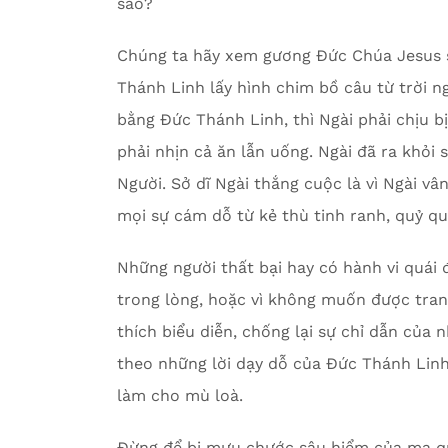
sao?
Chúng ta hãy xem gương Đức Chúa Jesus s
Thánh Linh lấy hình chim bồ câu từ trời n
bằng Đức Thánh Linh, thì Ngài phải chịu 
phải nhịn cả ăn lẫn uống. Ngài đã ra khỏi
Người. Sở dĩ Ngài thắng cuộc là vì Ngài vâ
mọi sự cám dỗ từ kẻ thù tinh ranh, quỷ qu
Những người thất bại hay có hành vi quái 
trong lòng, hoặc vì không muốn được trang
thích biểu diễn, chống lại sự chỉ dẫn của
theo những lời dạy dỗ của Đức Thánh Linh; 
làm cho mù loà.
Đừng để bị mưu chước sâu hiểm của ma q