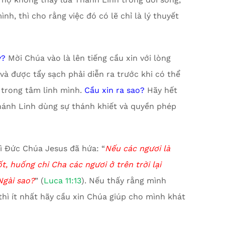
nh, thì cho rằng việc đó có lẽ chỉ là lý thuyết
y?
Mời Chúa vào là lên tiếng cầu xin với lòng
và được tẩy sạch phải diễn ra trước khi có thể
 trong tâm linh mình.
Cầu xin ra sao?
Hãy hết
hánh Linh dùng sự thánh khiết và quyền phép
Vì Đức Chúa Jesus đã hứa: “
Nếu các ngư
ơ
i là
t, huống chi Cha các ngươi ở trên trời lại
Ngài sao?
” (
Luca 11:13
). Nếu thấy rằng mình
thì ít nhất hãy cầu xin Chúa giúp cho mình khát