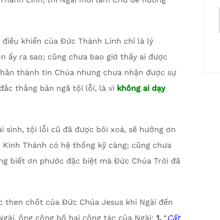
 điều khiển của Đức Thánh Linh chỉ là lý
ơn ấy ra sao; cũng chưa bao giờ thấy ai được
 chân thành tin Chúa nhưng chưa nhận được sự
c thắng bản ngã tội lỗi, là vì
không ai
dạy
i sinh, tội lỗi cũ đã được bôi xoá, sẽ hưởng ơn
c Kinh Thánh có hệ thống kỹ càng; cũng chưa
ng biết ơn phước đặc biệt mà Đức Chúa Trời đã
ệc then chốt của Đức Chúa Jesus khi Ngài đến
 Ngài, ông công bố hai công tác của Ngài:
1.
“
C
ất