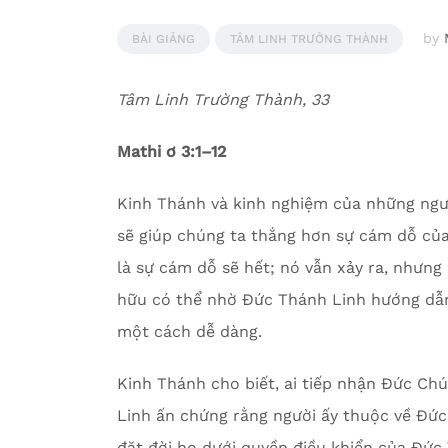
by
BÀI GIẢNG
TÂM LINH TRƯỞNG THÀNH
Tâm Linh Trường
Thành, 33
Mathi
ơ 3:1–1
2
Kinh Thánh và kinh nghiệm của những ngườ
sẽ giúp chúng ta thắng hơn sự cám dỗ của 
là sự cám dỗ sẽ hết; nó vẫn xảy ra, nhưn
hữu có thể nhờ Đức Thánh Linh hướng dẫn 
một cách dễ dàng.
Kinh Thánh cho biết, ai tiếp nhận Đức Ch
Linh ấn chứng rằng người ấy thuộc về Đức
đặt đời họ dưới quyền điều khiển của Đức