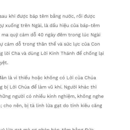
au khi được báp têm bằng nước, rồi được
gự xuống trên Ngài, là dấu hiệu của báp-têm
bị ma quỷ cám dỗ 40 ngày đêm trong lúc Ngài
 sự cám dỗ trong thân thể và sức lực của Con
ng lời Cha và dùng Lời Kinh Thánh để chống lại
yệt.
đản là vì thiếu hoặc không có Lời của Chúa
 bị Lời Chúa để làm vũ khí. Người khác thì
 những người có nhiều kinh nghiệm, không nghe
cho nên, bị tà linh lừa gạt do tính kiêu căng
uỷ lừa gạt mà sợ phép báp-têm bằng Đức