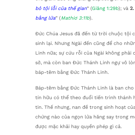
bỏ tội lỗi của thế gian
” (
Giăng 1:29b
); và
2.
bằng lửa
” (
Mathiơ 3:11b
).
Đức Chúa Jesus đã đến từ trời chuộc tội ch
sinh lại. Nhưng Ngài đến cũng để cho nh
Linh nữa; sự cứu rỗi của Ngài không phải c
sở, mà còn ban Đức Thánh Linh ngự vô lò
báp-têm bằng Đức Thánh Linh.
Báp-têm bằng Đức Thánh Linh là ban cho t
tín hữu có thể theo đuổi tiến trình thánh
tin. Thế nhưng, nan đề trong sinh hoạt củ
chứng nào của ngọn lửa hăng say trong m
được mặc khải hay quyền phép gì cả.