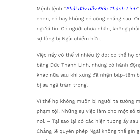
Mệnh lệnh “
Phải
đ
ầy dẫy Đức Thánh Linh
”
chọn, có hay không có cũng chẳng sao. Ơn
người tin. Có người chưa nhận, không phải
sợ lòng bị Ngài chiếm hữu.
Việc nầy có thể vì nhiều lý do; có thể họ
bằng Đức Thánh Linh, nhưng có hành động 
khác nữa sau khi xưng đã nhận báp-têm bằ
bị sa ngã trầm trọng.
Vì thế họ không muốn bị người ta tưởng 
phạm tội. Những sự việc làm cho một số tín
nơi. – Tại sao lại có các hiện tượng ấy s
Chẳng lẽ quyền phép Ngài không thể gìn 