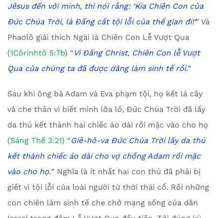
Jêsus đến với mình, thì nói rằng:
‘
Kìa Chiên Con của
Đức Chúa Trời, là Đấng cất tội lỗi của thế gian đi!
‘
” Và
Phaolô giải thích Ngài là Chiên Con Lễ Vượt Qua
(
1Côrinhtô 5:7b
) “
Vì Đấng Christ, Chiên Con lễ Vượt
Qua của chúng ta đã được dâng làm sinh tế rồi.
”
Sau khi ông bà Adam và Eva phạm tội, họ kết lá cây
vả che thân vì biết mình lõa lồ, Đức Chúa Trời đã lấy
da thú kết thành hai chiếc áo dài rồi mặc vào cho họ
(
Sáng Thế 3:21
) “
Giê-hô-va Đức Chúa Trời lấy da thú
kết thành chiếc áo dài cho vợ chồng A
d
am rồi mặc
vào cho họ.
” Nghĩa là ít nhất hai con thú đã phải bị
giết vì tội lỗi của loài người từ thời thái cổ. Rồi những
con chiên làm sinh tế che chở mạng sống của dân