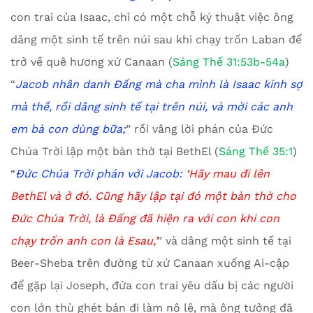
con trai của Isaac, chỉ có một chỗ ký thuật việc ông
dâng một sinh tế trên núi sau khi chạy trốn Laban để
trở về quê hương xứ Canaan (
Sáng Thế 31:53b-54a
)
“
Jacob
nhân danh Đấng mà cha mình là Isaac kính sợ
mà thề, rồi dâng sinh tế tại trên núi, và mời các anh
em bà con dùng bữa
;
” rồi vâng lời phán của Đức
Chúa Trời lập một bàn thờ tại BethEl (
Sáng Thế 35:1
)
“
Đức Chúa Trời phán với Jacob:
‘
Hãy mau đi lên
BethEl và ở đó. Cũng hãy lập tại đó một bàn thờ cho
Đức Chúa Trời, là Đấng đã hiện ra với con khi con
chạy trốn anh con là
E
sau
,’
” và dâng một sinh tế tại
Beer-Sheba trên đường từ xứ Canaan xuống Ai-cập
để gặp lại Joseph, đứa con trai yêu dấu bị các người
con lớn thù ghét bán đi làm nô lệ, mà ông tưởng đã