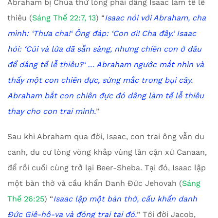
Abraham bị Chúa thử lòng phải dâng Isaac làm tế lễ
thiêu (
Sáng Thế 22:7, 13
) “
Isaac
nói với Abraham, cha
mình:
‘
Thưa cha!
‘
Ông đáp:
‘
Con ơi! Cha đây.
‘
Isaac
hỏi:
‘
Củi và lửa đã sẵn sàng, nhưng chiên con ở đâu
để dâng tế lễ thiêu?
‘ … Ab
raham ngước mắt nhìn và
thấy một con chiên đực, sừng mắc trong bụi cây.
Abraham bắt con chiên đực đó dâng làm tế lễ thiêu
thay cho con trai mình.
”
Sau khi Abraham qua đời, Isaac, con trai ông vẫn du
canh, du cư lòng vòng khắp vùng lân cận xứ Canaan,
để rồi cuối cùng trở lại Beer-Sheba. Tại đó, Isaac lập
một bàn thờ và cầu khẩn Danh Đức Jehovah (
Sáng
Thế 26:25
) “
Isaac
lập một bàn thờ, cầu khẩn danh
Đức Giê-hô-va và đóng trại tại đó.
” Tới đời Jacob,