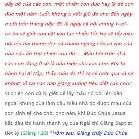
bầy dê của các con, một chiên con đực hay là dê con
đực một năm tuổi, không tì vết; giữ đó cho đến ngày
mười bốn tháng nầy; đó là ngày cả hội chúng Y-sơ-
ra-ên sẽ giết con vật vào lúc chiều tối. Họ sẽ lấy máu
bôi lên hai thanh dọc và thanh ngang cửa ra vào của
nhà nào ăn thịt chiên con đó.
…
Máu bôi trên nhà
các con đang ở sẽ là dấu hiệu cho các con. Khi Ta
hành hại Ai Cập, thấy máu đó thì Ta sẽ lướt qua và sẽ
không có tai nạn nào giáng xuống tiêu diệt các con.
”
Vì chiên con đã bị giết để lấy máu nó bôi lên bên
ngoài khung cửa làm dấu hiệu nhà đó được máu của
con sinh tế che chở; cho nên, khi Đức Chúa Jesus
bắt đầu thi hành thánh vụ của Ngài thì Giăng Baptist
tiết lộ (
Giăng 1:29
) “
Hôm sau, Giăng thấy Đức Chúa