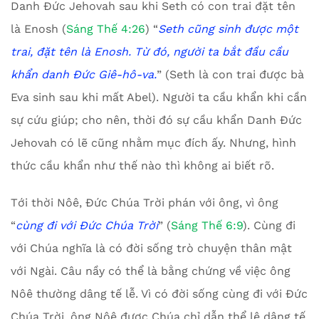
Danh Đức Jehovah sau khi Seth có con trai đặt tên
là Enosh (
Sáng Thế 4:26
) “
Seth cũng sinh được một
trai, đặt tên là Enosh. Từ đó, người ta bắt đầu cầu
khẩn danh Đức Giê-hô-va.
” (Seth là con trai được bà
Eva sinh sau khi mất Abel). Người ta cầu khẩn khi cần
sự cứu giúp; cho nên, thời đó sự cầu khẩn Danh Đức
Jehovah có lẽ cũng nhằm mục đích ấy. Nhưng, hình
thức cầu khẩn như thế nào thì không ai biết rõ.
Tới thời Nôê, Đức Chúa Trời phán với ông, vì ông
“
cùng đi với Đức Chúa Trời
” (
Sáng Thế 6:9
). Cùng đi
với Chúa nghĩa là có đời sống trò chuyện thân mật
với Ngài. Câu nầy có thể là bằng chứng về việc ông
Nôê thường dâng tế lễ. Vì có đời sống cùng đi với Đức
Chúa Trời, ông Nôê được Chúa chỉ dẫn thể lệ dâng tế