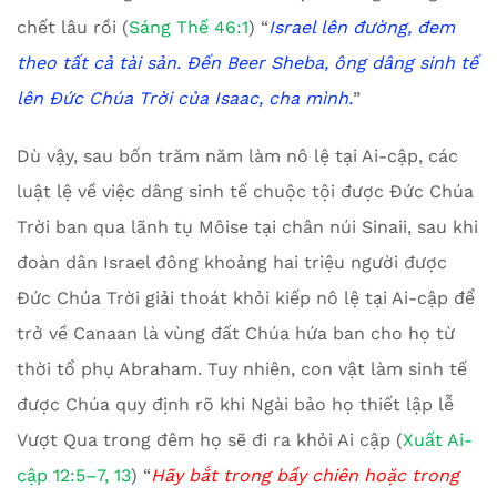
chết lâu rồi (
Sáng Thế 46:1
) “
Israel
lên đường, đem
theo tất cả tài sản. Đến Beer Sheba, ông dâng sinh tế
lên Đức Chúa Trời của Isaac, cha mình.
”
Dù vậy, sau bốn trăm năm làm nô lệ tại Ai-cập, các
luật lệ về việc dâng sinh tế chuộc tội được Đức Chúa
Trời ban qua lãnh tụ Môise tại chân núi Sinaii, sau khi
đoàn dân Israel đông khoảng hai triệu người được
Đức Chúa Trời giải thoát khỏi kiếp nô lệ tại Ai-cập để
trở về Canaan là vùng đất Chúa hứa ban cho họ từ
thời tổ phụ Abraham. Tuy nhiên, con vật làm sinh tế
được Chúa quy định rõ khi Ngài bảo họ thiết lập lễ
Vượt Qua trong đêm họ sẽ đi ra khỏi Ai cập (
Xuất Ai-
cập 12:5–7, 13
) “
Hãy bắt trong bầy chiên hoặc trong