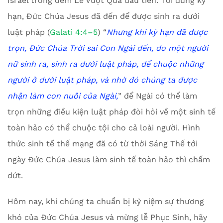
Israel trong đêm Lễ Vượt Qua đầu tiên. Tới đúng kỳ
hạn, Đức Chúa Jesus đã đến để được sinh ra dưới
luật pháp (
Galati 4:4–5
) “
Nhưng khi kỳ hạn đã được
trọn, Đức Chúa Trời sai Con Ngài đến, do một người
nữ sinh ra, sinh ra dưới luật pháp, để chuộc những
người ở dưới luật pháp, và nhờ đó chúng ta được
nhận làm con nuôi của Ngài
,
” để Ngài có thể làm
trọn những điều kiện luật pháp đòi hỏi về một sinh tế
toàn hảo có thể chuộc tội cho cả loài người. Hình
thức sinh tế thế mạng đã có từ thời Sáng Thế tới
ngày Đức Chúa Jesus làm sinh tế toàn hảo thì chấm
dứt.
Hôm nay, khi chúng ta chuẩn bị kỷ niệm sự thương
khó của Đức Chúa Jesus và mừng lễ Phục Sinh, hãy