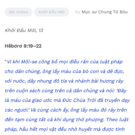
by
Mục sư Chung Tử Bửu
BÀI GIẢNG
KHỞI ĐẦU MỚI
Khởi Đầu Mới, 13
Hêbơrơ 9:19–22
“
Vì khi Môi-se công bố mọi điều răn của luật pháp
cho dân chúng, ông lấy máu của bò con và dê đực,
với nước, dây nhung đỏ tía và nhánh bài hương rảy
trên cuộn sách cùng trên cả dân chúng
và nói:
‘
Đây
là máu của giao ước mà Đức Chúa Trời đã truyền dạy
các ngươi.
‘
Và cùng cách ấy, ông lấy máu đó rảy trên
đền tạm cùng tất cả khí dụng thờ phượng.
Theo luật
pháp, hầu hết mọi vật đều nhờ huyết mà được tinh