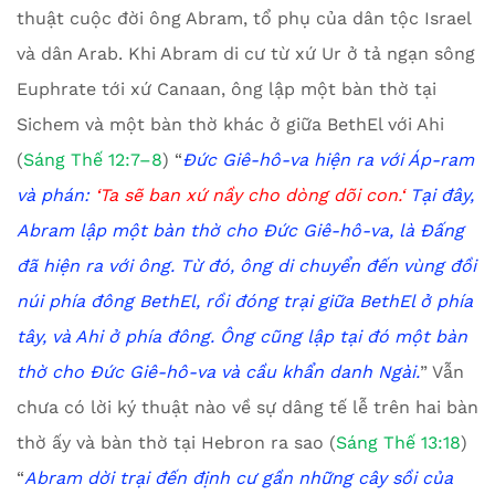
thuật cuộc đời ông Abram, tổ phụ của dân tộc Israel
và dân Arab. Khi Abram di cư từ xứ Ur ở tả ngạn sông
Euphrate tới xứ Canaan, ông lập một bàn thờ tại
Sichem và một bàn thờ khác ở giữa BethEl với Ahi
(
Sáng Thế 12:7–8
) “
Đức Giê-hô-va hiện ra với Áp-ram
và phán:
‘
Ta sẽ ban xứ nầy cho dòng dõi con.
‘
Tại đây,
Abram lập một bàn thờ cho Đức Giê-hô-va, là Đấng
đã hiện ra với ông. Từ đó, ông di chuyển đến vùng đồi
núi phía đông BethEl, rồi đóng trại giữa BethEl ở phía
tây, và Ahi ở phía đông. Ông cũng lập tại đó một bàn
thờ cho Đức Giê-hô-va và cầu khẩn danh Ngài.
” Vẫn
chưa có lời ký thuật nào về sự dâng tế lễ trên hai bàn
thờ ấy và bàn thờ tại Hebron ra sao (
Sáng Thế 13:18
)
“
Ab
ram dời trại đến định cư gần những cây sồi của