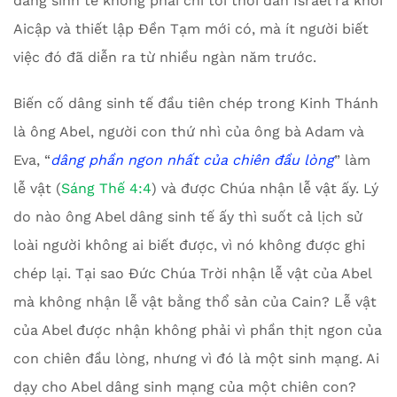
dâng sinh tế không phải chỉ tới thời dân Israel ra khỏi
Aicập và thiết lập Đền Tạm mới có, mà ít người biết
việc đó đã diễn ra từ nhiều ngàn năm trước.
Biến cố dâng sinh tế đầu tiên chép trong Kinh Thánh
là ông Abel, người con thứ nhì của ông bà Adam và
Eva, “
dâng phần ngon nhất của chiên đầu lòng
” làm
lễ vật (
Sáng Thế 4:4
) và được Chúa nhận lễ vật ấy. Lý
do nào ông Abel dâng sinh tế ấy thì suốt cả lịch sử
loài người không ai biết được, vì nó không được ghi
chép lại. Tại sao Đức Chúa Trời nhận lễ vật của Abel
mà không nhận lễ vật bằng thổ sản của Cain? Lễ vật
của Abel được nhận không phải vì phần thịt ngon của
con chiên đầu lòng, nhưng vì đó là một sinh mạng. Ai
dạy cho Abel dâng sinh mạng của một chiên con?