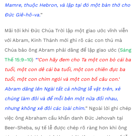
Mamr
e
, thuộc Hebron, và lập tại đó một bàn thờ cho
Đức Giê-hô-va.
”
Mãi tới khi Đức Chúa Trời lập một giao ước vĩnh viễn
với Abram, Kinh Thánh mới ghi rõ các con thú mà
Chúa bảo ông Abram phải dâng để lập giao ước (
Sáng
Thế 15:9–10
)
“
‘
Con hãy đem cho Ta một con bò cái ba
tuổi, một con dê cái ba tuổi, một con chiên đực ba
tuổi, một con chim ngói và một con bồ câu con.
‘
Ab
ram dâng lên Ngài tất cả những lễ vật trên, xẻ
chúng làm đôi và để mỗi bên một nửa đối nhau,
nhưng không xẻ đôi các loài chim.
” Ngoài lời ghi chép
việc ông Abraham cầu khẩn danh Đức Jehovah tại
Beer-Sheba, sự tế lễ được chép rõ ràng hơn khi ông