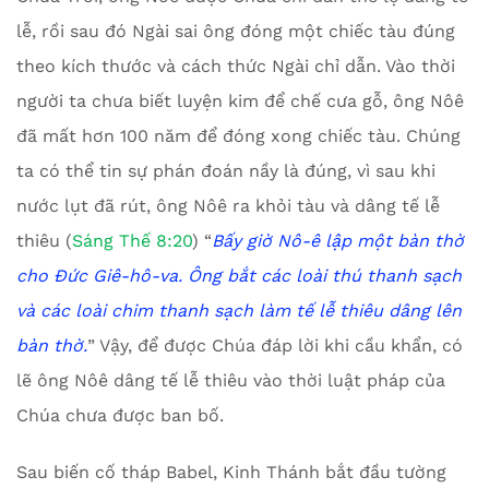
lễ, rồi sau đó Ngài sai ông đóng một chiếc tàu đúng
theo kích thước và cách thức Ngài chỉ dẫn. Vào thời
người ta chưa biết luyện kim để chế cưa gỗ, ông Nôê
đã mất hơn 100 năm để đóng xong chiếc tàu. Chúng
ta có thể tin sự phán đoán nầy là đúng, vì sau khi
nước lụt đã rút, ông Nôê ra khỏi tàu và dâng tế lễ
thiêu (
Sáng Thế 8:20
) “
Bấy giờ Nô-ê lập một bàn thờ
cho Đức Giê-hô-va. Ông bắt các loài thú thanh sạch
và các loài chim thanh sạch làm tế lễ thiêu dâng lên
bàn thờ.
” Vậy, để được Chúa đáp lời khi cầu khẩn, có
lẽ ông Nôê dâng tế lễ thiêu vào thời luật pháp của
Chúa chưa được ban bố.
Sau biến cố tháp Babel, Kinh Thánh bắt đầu tường