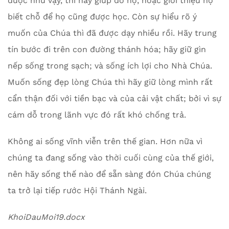
được như vậy, thì hãy giúp đỡ họ, hoặc giới thiệu họ
biết chỗ để họ cũng được học. Còn sự hiểu rõ ý
muốn của Chúa thì đã được dạy nhiều rồi. Hãy trung
tín bước đi trên con đường thánh hóa; hãy giữ gìn
nếp sống trong sạch; và sống ích lợi cho Nhà Chúa.
Muốn sống đẹp lòng Chúa thì hãy giữ lòng mình rất
cẩn thận đối với tiền bạc và của cải vật chất; bởi vì sự
cám dỗ trong lãnh vực đó rất khó chống trả.
Không ai sống vĩnh viễn trên thế gian. Hơn nữa vì
chúng ta đang sống vào thời cuối cùng của thế giới,
nên hãy sống thế nào để sẵn sàng đón Chúa chúng
ta trở lại tiếp rước Hội Thánh Ngài.
KhoiDauMoi19.docx