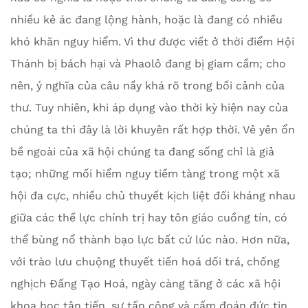
nhiều kẻ ác đang lộng hành, hoặc là đang có nhiều
khó khăn nguy hiểm. Vì thư được viết ở thời điểm Hội
Thánh bị bách hại và Phaolô đang bị giam cầm; cho
nên, ý nghĩa của câu nầy khá rõ trong bối cảnh của
thư. Tuy nhiên, khi áp dụng vào thời kỳ hiện nay của
chúng ta thì đây là lời khuyên rất hợp thời. Vẻ yên ổn
bề ngoài của xã hội chúng ta đang sống chỉ là giả
tạo; những mối hiểm nguy tiềm tàng trong một xã
hội đa cực, nhiều chủ thuyết kịch liệt đối kháng nhau
giữa các thế lực chính trị hay tôn giáo cuồng tín, có
thể bùng nổ thành bạo lực bất cứ lúc nào. Hơn nữa,
với trào lưu chuộng thuyết tiến hoá dối trá, chống
nghịch Đấng Tạo Hoá, ngày càng tăng ở các xã hội
khoa học tân tiến, sự tấn công và cấm đoán đức tin