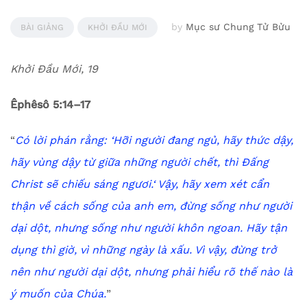
by
Mục sư Chung Tử Bửu
BÀI GIẢNG
KHỞI ĐẦU MỚI
Khởi Đầu Mới, 19
Êphêsô 5:14–17
“
C
ó lời phán rằng:
‘
Hỡi người đang ngủ, hãy thức dậy,
h
ãy vùng dậy từ giữa những người chết
, t
hì Đấng
Christ sẽ chiếu sáng ngươi.
‘
Vậy, hãy xem xét cẩn
thận về cách sống của anh em, đừng sống như người
dại dột, nhưng sống như người khôn ngoan.
Hãy tận
dụng thì giờ, vì những ngày là xấu.
Vì vậy, đừng trở
nên như người dại dột, nhưng phải hiểu rõ thế nào là
ý muốn của Chúa.
”