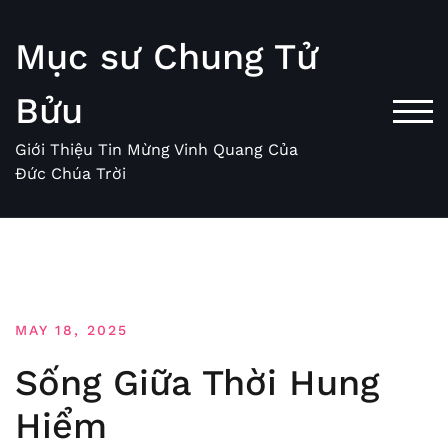
Skip
to
Mục sư Chung Tử
content
Bửu
TOG
Giới Thiệu Tin Mừng Vinh Quang Của
Đức Chúa Trời
MAY 18, 2025
Sống Giữa Thời Hung
Hiểm