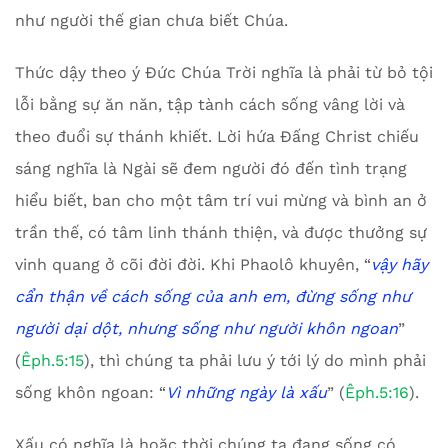
như người thế gian chưa biết Chúa.
Thức dậy theo ý Đức Chúa Trời nghĩa là phải từ bỏ tội
lỗi bằng sự ăn năn, tập tành cách sống vâng lời và
theo đuổi sự thánh khiết. Lời hứa Đấng Christ chiếu
sáng nghĩa là Ngài sẽ đem người đó đến tình trạng
hiểu biết, ban cho một tâm trí vui mừng và bình an ở
trần thế, có tâm linh thánh thiện, và được thưởng sự
vinh quang ở cõi đời đời. Khi Phaolô khuyên, “
vậy hãy
cẩn thận về cách sống của anh em, đừng sống như
người dại dột, nhưng sống như người khôn ngoan
”
(
Êph.5:15
), thì chúng ta phải lưu ý tới lý do mình phải
sống khôn ngoan: “
Vì những ngày là xấu
” (
Êph.5:16
).
Xấu có nghĩa là hoặc thời chúng ta đang sống có