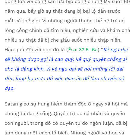
đồng lõa với cộng sản lừa bịp công chúng Mỹ suốt 60
năm qua, bây giờ sự thật đang bị bại lộ dần trước
mắt cả thế giới. Vì những người thuộc thế hệ trẻ có
lòng công chính đã tìm hiểu, nghiên cứu và khám phá
nhiều sự thật đã bị che giấu suốt nhiều thập niên.
Hậu quả đối với bọn đó là (
Êsai 32:5–6a
) “
Kẻ ngu dại
sẽ không được gọi là cao quý,
k
ẻ quỷ quyệt chẳng ai
cho là đáng kính.
Vì kẻ ngu dại sẽ nói những lời dại
dột,
l
òng họ mưu đồ việc gian ác
đ
ể làm chuyện vô
đạo
.
”
Satan gieo sự hung hiểm thâm độc ở ngay xã hội mà
chúng ta đang sống. Quyền tự do cá nhân và quyền
con người, trong đó có quyền tự do ngôn luận, đã bị
lạm dụng một cách lố bịch. Những người vô học và