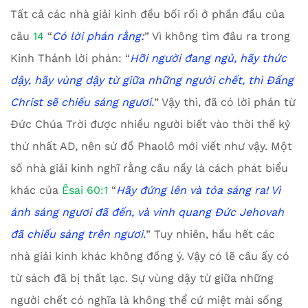
Tất cả các nhà giải kinh đều bối rối ở phần đầu của
câu
14
“
Có lời phán rằng:
” Vì không tìm đâu ra trong
Kinh Thánh lời phán: “
Hỡi người đang ngủ, hãy thức
dậy, hãy vùng dậy từ giữa những người chết, thì Đấng
Christ sẽ chiếu sáng ngươi.
” Vậy thì, đã có lời phán từ
Đức Chúa Trời được nhiều người biết vào thời thế kỷ
thứ nhất AD, nên sứ đồ Phaolô mới viết như vậy. Một
số nhà giải kinh nghĩ rằng câu nầy là cách phát biểu
khác của
Êsai 60:1
“
Hãy đứng lên và tỏa sáng ra! Vì
ánh sáng ngươi đã đến,
v
à vinh quang Đức Jeh
o
va
h
đã chiếu sáng trên ngươi.
” Tuy nhiên, hầu hết các
nhà giải kinh khác không đồng ý. Vậy có lẽ câu ấy có
từ sách đã bị thất lạc. Sự vùng dậy từ giữa những
người chết có nghĩa là không thể cứ miệt mài sống