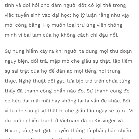
tính và đòi hỏi cho đám người dốt có lợi thế trong
việc tuyển sinh vào đại học; họ lý luận rằng như vậy
mới công bằng. Họ muốn loại trừ ứng viên thông
minh vì bài làm của họ không cách chi đậu nổi.
Sự hung hiểm xảy ra khi người ta dùng mọi thủ đoạn
ngụy biện, dối trá, mập mờ che giấu sự thật, lấp liếm
sự sai trật của họ để đàn áp mọi tiếng nói trung
thực. Nghệ thuật dối gạt, lừa bịp trơ trẽn chưa từng
thấy đã thành công phần nào đó. Sự thành công đó
có kéo dài mãi mãi hay không lại là vấn đề khác. Bởi
vì trước sau gì sự thật bị che giấu lâu ngày sẽ lộ ra. Ví
dụ cuộc chiến tranh ở Vietnam đã bị Kissinger và
Nixon, cùng với giới truyền thông tả phái phản chiến