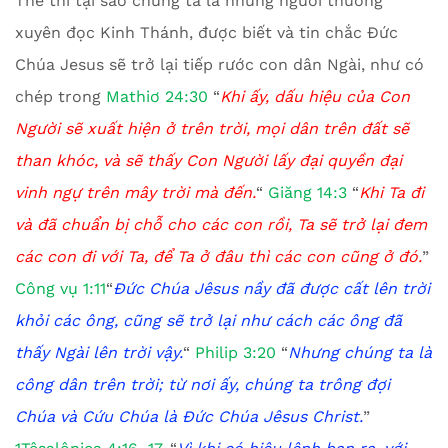
Thế thì tại sao chúng ta là những người thường
xuyên đọc Kinh Thánh, được biết và tin chắc Đức
Chúa Jesus sẽ trở lại tiếp rước con dân Ngài, như có
chép trong
Mathiơ 24:30
“
Khi ấy, dấu hiệu của Con
Người sẽ xuất hiện ở trên trời, mọi dân trên đất sẽ
than khóc, và sẽ thấy Con Người lấy đại quyền đại
vinh ngự trên mây trời mà đến.
“
Giăng 14:3
“
Khi Ta đi
và đã chuẩn bị chỗ cho các con rồi, Ta sẽ trở lại đem
các con đi với Ta, để Ta ở đâu thì các con cũng ở đó.
”
Công vụ 1:11
“
Đức Chúa Jêsus nầy đã được cất lên trời
khỏi các ông, cũng sẽ trở lại như cách các ông đã
thấy Ngài lên trời vậy.
“
Philip 3:20
“
Nhưng chúng ta là
công dân trên trời; từ nơi ấy, chúng ta trông đợi
Chúa và Cứu Chúa là Đức Chúa Jêsus Christ.
”