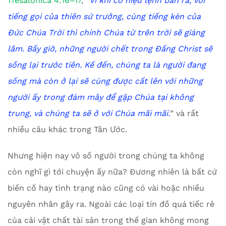
1Têsalônica 4:16–17
, “
Vì khi có hiệu lệnh ban ra, với
tiếng gọi của thiên sứ trưởng, cùng tiếng kèn của
Đức Chúa Trời thì chính Chúa từ trên trời sẽ giáng
lâm. Bấy giờ, những người chết trong Đấng Christ sẽ
sống lại trước tiên. Kế đến, chúng ta là người đang
sống mà còn ở lại sẽ cùng được cất lên với những
người ấy trong đám mây để gặp Chúa tại không
trung, và chúng ta sẽ ở với Chúa mãi mãi.
” và rất
nhiều câu khác trong Tân Ước.
Nhưng hiện nay vô số người trong chúng ta không
còn nghĩ gì tới chuyện ấy nữa? Đương nhiên là bất cứ
biến cố hay tình trạng nào cũng có vài hoặc nhiều
nguyên nhân gây ra. Ngoài các loại tín đồ quá tiếc rẻ
của cải vật chất tài sản trong thế gian không mong