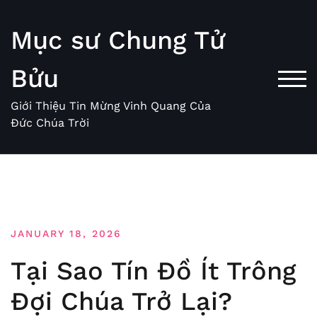
Skip
to
Mục sư Chung Tử
content
Bửu
TOG
Giới Thiệu Tin Mừng Vinh Quang Của
Đức Chúa Trời
JANUARY 18, 2026
Tại Sao Tín Đồ Ít Trông
Đợi Chúa Trở Lại?