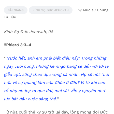
by
Mục sư Chung
BÀI GIẢNG
KÍNH SỢ ĐỨC JEHOVAH
Tử Bửu
Kính Sợ Đức Jehovah, 08
2Phierơ 3:3–4
“
Trước hết, anh em phải biết điều nầy: Trong những
ngày cuối cùng, những kẻ nhạo báng sẽ đến với lời lẽ
giễu cợt, sống theo dục vọng cá nhân.
Họ sẽ nói:
‘
Lời
hứa về sự quang lâm của Chúa ở đâu? Vì từ khi các
tổ phụ chúng ta qua đời, mọi vật vẫn y nguyên như
lúc bắt đầu cuộc sáng thế.
‘
”
Tử nửa cuối thế kỷ 20 trở lại đây, lòng mong đợi Đức