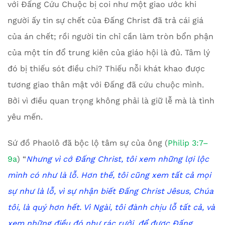
với Đấng Cứu Chuộc bị coi như một giao ước khi
người ấy tin sự chết của Đấng Christ đã trả cái giá
của án chết; rồi người tin chỉ cần làm tròn bổn phận
của một tín đổ trung kiên của giáo hội là đủ. Tâm lý
đó bị thiếu sót điều chi? Thiếu nỗi khát khao được
tương giao thân mật với Đấng đã cứu chuộc mình.
Bởi vì điều quan trọng không phải là giữ lễ mà là tình
yêu mến.
Sứ đồ Phaolô đã bộc lộ tâm sự của ông (
Philip 3:7–
9a
) “
Nhưng vì cớ Đấng Christ, tôi xem những lợi lộc
mình có như là lỗ. Hơn thế, tôi cũng xem tất cả mọi
sự như là lỗ, vì sự nhận biết Đấng Christ Jêsus, Chúa
tôi, là quý hơn hết. Vì Ngài, tôi đành chịu lỗ tất cả, và
xem những điều đó như rác rưởi, để được Đấng