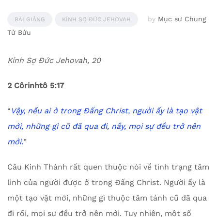
by
Mục sư Chung
BÀI GIẢNG
KÍNH SỢ ĐỨC JEHOVAH
Tử Bửu
Kính Sợ Đức Jehovah, 20
2 Côrinhtô 5:17
“
Vậy, nếu ai ở trong Đấng Christ, người ấy là tạo vật
mới, những gì cũ đã qua đi, nầy, mọi sự đều trở nên
mới
.
”
Câu Kinh Thánh rất quen thuộc nói về tình trạng tâm
linh của người được ở trong Đấng Christ. Người ấy là
một tạo vật mới, những gì thuộc tâm tánh cũ đã qua
đi rồi, mọi sự đều trở nên mới. Tuy nhiên, một số