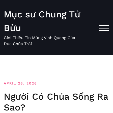
Skip
to
Mục sư Chung Tử
content
Bửu
TOG
Giới Thiệu Tin Mừng Vinh Quang Của
Đức Chúa Trời
APRIL 26, 2026
Người Có Chúa Sống Ra
Sao?