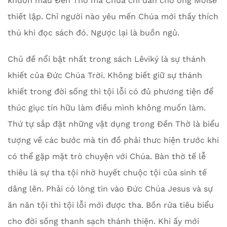
khuôn mẫu Đền Thờ mà Chúa chỉ dẫn cho ông Môise
thiết lập. Chỉ người nào yêu mến Chúa mới thấy thích
thú khi đọc sách đó. Ngược lại là buồn ngủ.
Chủ đề nổi bật nhất trong sách Lêviký là sự thánh
khiết của Đức Chúa Trời. Không biết giữ sự thánh
khiết trong đời sống thì tội lỗi có đủ phương tiện để
thúc giục tín hữu làm điều mình không muốn làm.
Thứ tự sắp đặt những vật dụng trong Đền Thờ là biểu
tượng về các bước mà tín đồ phải thưc hiện trước khi
có thể gặp mặt trò chuyện với Chúa. Bàn thờ tế lễ
thiêu là sự tha tội nhờ huyết chuộc tội của sinh tế
dâng lên. Phải có lòng tin vào Đức Chúa Jesus và sự
ăn năn tội thì tội lỗi mới được tha. Bồn rửa tiêu biểu
cho đời sống thanh sạch thánh thiện. Khi ấy mới