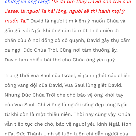
chứng về ông rằng:
‘Ta đã tìm thấy David con trai của
Jesse, là người Ta hài lòng, người sẽ thi hành mọi ý
muốn Ta.
‘
” David là người tìm kiếm ý muốn Chúa và
gần gũi với Ngài khi ông còn là một thiếu niên đi
chăn cừu ở nơi đồng cỏ cô quạnh, David gảy thụ cầm
ca ngợi Đức Chúa Trời. Cũng nơi tầm thường ấy,
David làm nhiều bài thơ cho Chúa ông yêu quý.
Trong thời Vua Saul của Israel, vì ganh ghét các chiến
công vang dội của David, Vua Saul lùng giết David.
Nhưng Đức Chúa Trời che chở bảo vệ ông khỏi tay
của Vua Saul. Chỉ vì ông là người sống đẹp lòng Ngài
từ khi còn là một thiếu niên. Thời nay cũng vậy, Chúa
vẫn tiếp tục che chở, bảo vệ người yêu kính Ngài. Hơn
nữa, Đức Thánh Linh sẽ luôn luôn chỉ dẫn người của