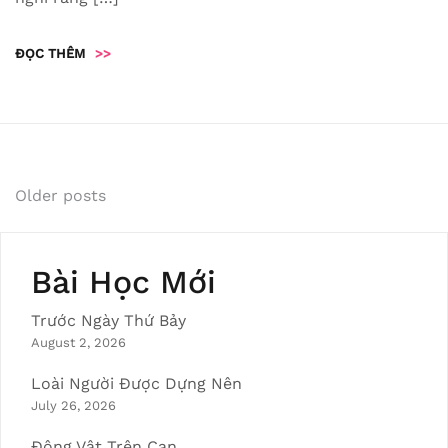
ĐỌC THÊM
>>
Posts
Older posts
navigation
Bài Học Mới
Trước Ngày Thứ Bảy
August 2, 2026
Loài Người Được Dựng Nên
July 26, 2026
Động Vật Trên Cạn