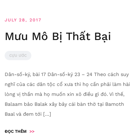
JULY 28, 2017
Mưu Mô Bị Thất Bại
CỰU ƯỚC
Dân-số-ký, bài 17 Dân-số-ký 23 – 24 Theo cách suy
nghĩ của các dân tộc cổ xưa thì họ cần phải làm hài
lòng vị thần mà họ muốn xin xỏ điều gì đó. Vì thế,
Balaam bảo Balak xây bảy cái bàn thờ tại Bamoth
Baal và đem tới […]
ĐỌC THÊM
>>