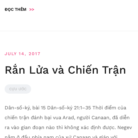
ĐỌC THÊM
>>
JULY 14, 2017
Rắn Lửa và Chiến Trận
CỰU ƯỚC
Dân-số-ký, bài 15 Dân-số-ký 21:1–35 Thời điểm của
chiến trận đánh bại vua Arad, người Canaan, đã diễn
ra vào gian đoạn nào thì không xác định được. Negev
nằm ở đầu phía nam của xứ Canaan và giáp với