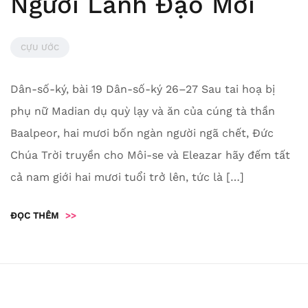
Người Lãnh Đạo Mới
CỰU ƯỚC
Dân-số-ký, bài 19 Dân-số-ký 26–27 Sau tai hoạ bị
phụ nữ Madian dụ quỳ lạy và ăn của cúng tà thần
Baalpeor, hai mươi bốn ngàn người ngã chết, Đức
Chúa Trời truyền cho Môi-se và Eleazar hãy đếm tất
cả nam giới hai mươi tuổi trở lên, tức là […]
ĐỌC THÊM
>>