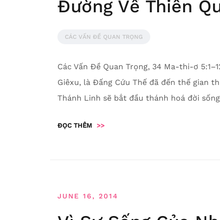
Đường Về Thiên Q
CÁC VẤN ĐỀ QUAN TRỌNG
Các Vấn Đề Quan Trọng, 34 Ma-thi-ơ 5:1–1
Giêxu, là Đấng Cứu Thế đã đến thế gian th
Thánh Linh sẽ bắt đầu thánh hoá đời sống
ĐỌC THÊM
>>
JUNE 16, 2014