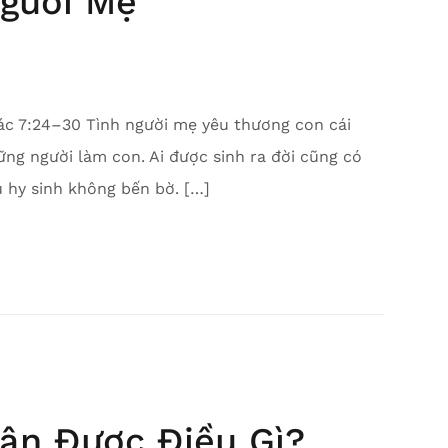
Người Mẹ
ác 7:24–30 Tình người mẹ yêu thương con cái
ng người làm con. Ai được sinh ra đời cũng có
u hy sinh không bến bờ. […]
ận Được Điều Gì?