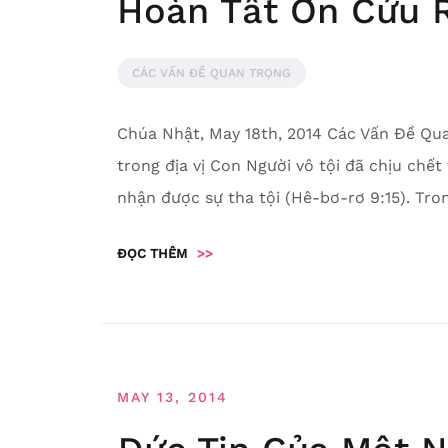
Hoàn Tất Ơn Cứu 
CÁC VẤN ĐỀ QUAN TRỌNG
Chúa Nhật, May 18th, 2014 Các Vấn Đề Qua
trong địa vị Con Người vô tội đã chịu chết 
nhận được sự tha tội (Hê-bơ-rơ 9:15). Tro
ĐỌC THÊM
>>
MAY 13, 2014