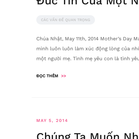
Đức Tin Của Một 
CÁC VẤN ĐỀ QUAN TRỌNG
Chúa Nhật, May 11th, 2014 Mother’s Day M
mình luôn luôn làm xúc động lòng của nhữ
một người mẹ. Tình mẹ yêu con là tình yê
ĐỌC THÊM
>>
MAY 5, 2014
Chúng Ta Muốn Nh