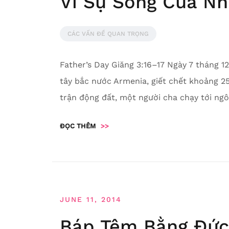
Vì Sự Sống Của Nh
CÁC VẤN ĐỀ QUAN TRỌNG
Father’s Day Giăng 3:16–17 Ngày 7 tháng 1
tây bắc nước Armenia, giết chết khoảng 2
trận động đất, một người cha chạy tới ngô
ĐỌC THÊM
>>
JUNE 11, 2014
Báp Têm Bằng Đức