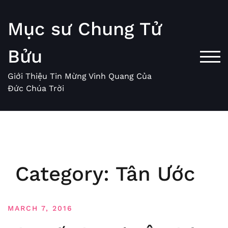
Skip
to
Mục sư Chung Tử
content
Bửu
TOG
Giới Thiệu Tin Mừng Vinh Quang Của
Đức Chúa Trời
Category:
Tân Ước
MARCH 7, 2016