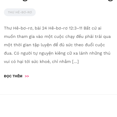
THƯ HÊ-BƠ-RƠ
Thư Hê-bơ-rơ, bài 24 Hê-bơ-rơ 12:3–11 Bất cứ ai
muốn tham gia vào một cuộc chạy đều phải trải qua
một thời gian tập luyện để đủ sức theo đuổi cuộc
đua. Có người tự nguyện kiêng cữ xa lánh những thú
vui có hại tới sức khoẻ, chỉ nhằm […]
ĐỌC THÊM
>>