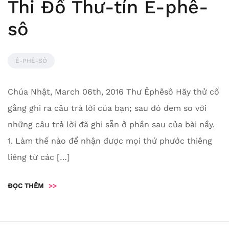
Thi Đố Thư-tín Ê-phê-
sô
Ê-PHÊ-SÔ
Chúa Nhật, March 06th, 2016 Thư Êphêsô Hãy thử cố
gắng ghi ra câu trả lời của bạn; sau đó đem so với
những câu trả lời đã ghi sẵn ở phần sau của bài nầy.
1. Làm thế nào để nhận được mọi thứ phước thiêng
liêng từ các […]
ĐỌC THÊM
>>