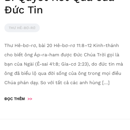
Đức Tin
THƯ HÊ-BƠ-RƠ
Thư Hê-bơ-rơ, bài 20 Hê-bơ-rơ 11:8–12 Kinh-thánh
cho biết ông Áp-ra-ham được Đức Chúa Trời gọi là
bạn của Ngài (Ê-sai 41:8; Gia-cơ 2:23), do đức tin mà
ông đã biểu lộ qua đời sống của ông trong mọi điều
Chúa phán dạy. So với tất cả các anh hùng […]
ĐỌC THÊM
>>