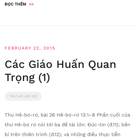
ĐỌC THÊM
>>
FEBRUARY 22, 2015
Các Giáo Huấn Quan
Trọng (1)
THƯ HÊ-BƠ-RƠ
Thư Hê-bơ-rơ, bài 26 Hê-bơ-rơ 13:1–8 Phần cuối của
thư Hê-bơ rơ nói tới ba đề tài lớn: Đức-tin (đ.11); bền
bỉ trên thiên trình (đ.12); và những điều thực tiễn