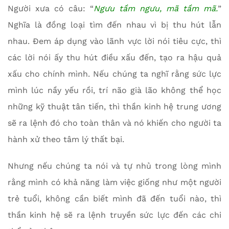
Người xưa có câu: “
Ngưu tầm ngưu, mã tầm mã.
”
Nghĩa là đồng loại tìm đến nhau vì bị thu hút lẫn
nhau. Đem áp dụng vào lãnh vực lời nói tiêu cực, thì
các lời nói ấy thu hút điều xấu đến, tạo ra hậu quả
xấu cho chính mình. Nếu chúng ta nghĩ rằng sức lực
mình lúc nầy yếu rồi, trí não già lão không thể học
những kỹ thuật tân tiến, thì thần kinh hệ trung ương
sẽ ra lệnh đó cho toàn thân và nó khiến cho người ta
hành xử theo tâm lý thất bại.
Nhưng nếu chúng ta nói và tự nhủ trong lòng mình
rằng mình có khả năng làm việc giống như một người
trẻ tuổi, không cần biết mình đã đến tuổi nào, thì
thần kinh hệ sẽ ra lệnh truyền sức lực đến các chi