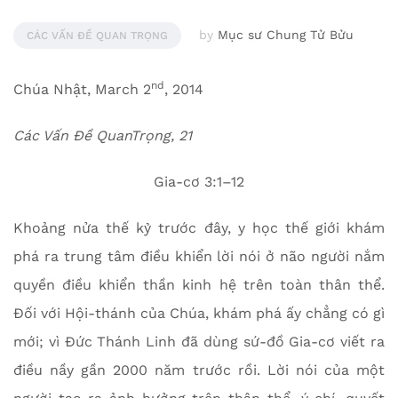
by
Mục sư Chung Tử Bửu
CÁC VẤN ĐỀ QUAN TRỌNG
nd
Chúa Nhật, March 2
, 2014
Các Vấn Đề QuanTrọng, 21
Gia-cơ 3:1–12
Khoảng nửa thế kỷ trước đây, y học thế giới khám
phá ra trung tâm điều khiển lời nói ở não người nắm
quyền điều khiển thần kinh hệ trên toàn thân thể.
Đối với Hội-thánh của Chúa, khám phá ấy chẳng có gì
mới; vì Đức Thánh Linh đã dùng sứ-đồ Gia-cơ viết ra
điều nầy gần 2000 năm trước rồi. Lời nói của một