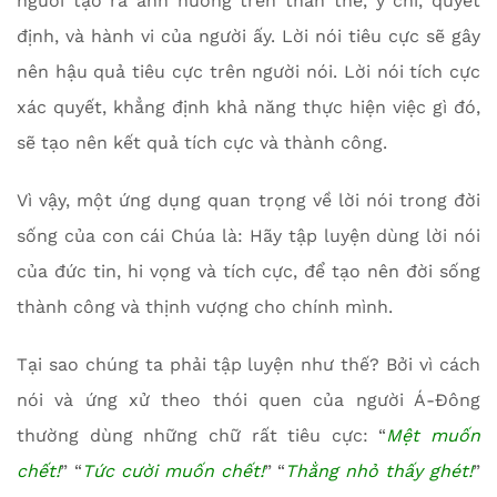
người tạo ra ảnh hưởng trên thân thể, ý chí, quyết
định, và hành vi của người ấy. Lời nói tiêu cực sẽ gây
nên hậu quả tiêu cực trên người nói. Lời nói tích cực
xác quyết, khẳng định khả năng thực hiện việc gì đó,
sẽ tạo nên kết quả tích cực và thành công.
Vì vậy, một ứng dụng quan trọng về lời nói trong đời
sống của con cái Chúa là: Hãy tập luyện dùng lời nói
của đức tin, hi vọng và tích cực, để tạo nên đời sống
thành công và thịnh vượng cho chính mình.
Tại sao chúng ta phải tập luyện như thế? Bởi vì cách
nói và ứng xử theo thói quen của người Á-Đông
thường dùng những chữ rất tiêu cực: “
Mệt muốn
chết!
” “
Tức cười muốn chết!
” “
Thằng nhỏ thấy ghét!
”