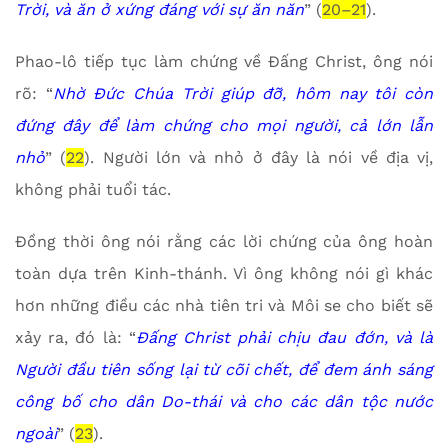
Trời, và ăn ở xứng đáng với sự ăn năn
” (
20–21
).
Phao-lô tiếp tục làm chứng về Đấng Christ, ông nói
rõ: “
Nhờ Đức Chúa Trời giúp đỡ, hôm nay tôi còn
đứng đây để làm chứng cho mọi người, cả lớn lẫn
nhỏ
” (
22
). Người lớn và nhỏ ở đây là nói về địa vị,
không phải tuổi tác.
Đồng thời ông nói rằng các lời chứng của ông hoàn
toàn dựa trên Kinh-thánh. Vì ông không nói gì khác
hơn những điều các nhà tiên tri và Môi se cho biết sẽ
xảy ra, đó là: “
Đấng Christ phải chịu đau đớn, và là
Người đầu tiên sống lại từ cõi chết, để đem ánh sáng
công bố cho dân Do-thái và cho các dân tộc nước
ngoài
” (
23
).