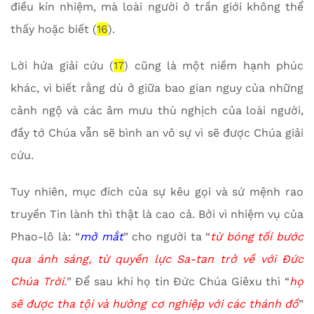
điều kín nhiệm, mà loài người ở trần giới không thể
thấy hoặc biết (
16
).
Lời hứa giải cứu (
17
) cũng là một niềm hạnh phúc
khác, vì biết rằng dù ở giữa bao gian nguy của những
cảnh ngộ và các âm mưu thù nghịch của loài người,
đầy tớ Chúa vẫn sẽ bình an vô sự vì sẽ được Chúa giải
cứu.
Tuy nhiên, mục đích của sự kêu gọi và sứ mệnh rao
truyền Tin lành thì thật là cao cả. Bởi vì nhiệm vụ của
Phao-lô là: “
mở mắt
” cho người ta “
từ bóng tối bước
qua ánh sáng, từ quyền lực Sa-tan trở về với Đức
Chúa Trời.
” Để sau khi họ tin Đức Chúa Giêxu thì “
họ
sẽ được tha tội và hưởng cơ nghiệp với các thánh đồ
”