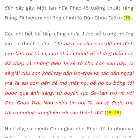
đến cây gậy. Một lần nữa Phao-lô tường thuật rằng
Đấng đã hiện ra với ông chính là Đức Chúa Giêxu (
15
).
Các chi tiết kế tiếp cũng chưa được kể trong những
lần tự thuật trước: “
Ta hiện ra cho con để chỉ định
con làm tôi tớ Ta, làm nhân chứng về những điều con
đã thấy, và những điều Ta sẽ tỏ cho con sau nầy. Ta
sẽ giải cứu con khỏi tay dân Do-thái và các dân ngoại
mà Ta sai con đến để mở mắt họ, để họ từ bóng tối
bước qua ánh sáng, từ quyền lực Sa-tan trở về với
Đức Chúa Trời. Nhờ niềm tin nơi Ta, họ sẽ được tha
tội và hưởng cơ nghiệp với các thánh đồ
” (
16–18
).
Như vậy, sứ mệnh Chúa giao cho Phao-lô là phục vụ