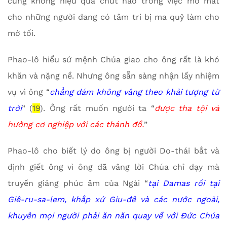
cũng không hiệu quả chút nào trong việc mở mắt
cho những người đang có tâm trí bị ma quỷ làm cho
mờ tối.
Phao-lô hiểu sứ mệnh Chúa giao cho ông rất là khó
khăn và nặng nề. Nhưng ông sẵn sàng nhận lấy nhiệm
vụ vì ông “
chẳng dám không vâng theo khải tượng từ
trời
” (
19
). Ông rất muốn người ta “
được tha tội và
hưởng cơ nghiệp với các thánh đồ.
”
Phao-lô cho biết lý do ông bị người Do-thái bắt và
định giết ông vì ông đã vâng lời Chúa chỉ dạy mà
truyền giảng phúc âm của Ngài “
tại Damas rồi tại
Giê-ru-sa-lem, khắp xứ Giu-đê và các nước ngoài,
khuyên mọi người phải ăn năn quay về với Đức Chúa