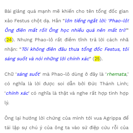
Bài giảng quá mạnh mẽ khiến cho tên tổng đốc gian
xảo Festus chột dạ. Hắn “
lớn tiếng ngắt lời: ‘Phao-lô!
Ông điên mất rồi! Ông học nhiều quá nên mất trí!
’
”
(
24
). Nhưng Phao-lô rất điềm tĩnh trả lời cách nhã
nhặn: “
Tôi không điên đâu thưa tổng đốc Festus, tôi
sáng suốt và nói những lời chính xác
” (
25
).
Chữ ‘
sáng suốt
’ mà Phao-lô dùng ở đây là ‘
rhemata
,
’
có nghĩa là lời được soi dẫn bởi Đức Thánh Linh;
‘
chính xác
’ có nghĩa là thật và nghe rất hợp tình hợp
lý.
Ông lại hướng lời chứng của mình tới vua Agrippa để
tái lập sự chú ý của ông ta vào sứ điệp cứu rỗi của