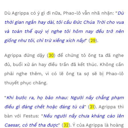
Dù Agrippa có ý gì đi nữa, Phao-lô vẫn nhã nhặn: “
Dù
thời gian ngắn hay dài, tôi cầu Đức Chúa Trời cho vua
và toàn thể quý vị nghe tôi hôm nay đều trở nên
giống như tôi, chỉ trừ xiềng xích nầy!
” (
29
).
Agrippa đứng dậy (
30
) để chứng tỏ ông ta đã nghe
đủ, buổi xử án hay điều trần đã kết thúc. Không cần
phải nghe thêm, vì có lẽ ông ta sợ sẽ bị Phao-lô
thuyết phục chăng.
“
Khi bước ra, họ bảo nhau: Người nầy chẳng phạm
điều gì đáng chết hoặc đáng tù cả
” (
31
). Agrippa thì
bàn với Festus: “
Nếu người nầy chưa kháng cáo lên
Caesar, có thể tha được
” (
32
). Ý của Agrippa là hoàng