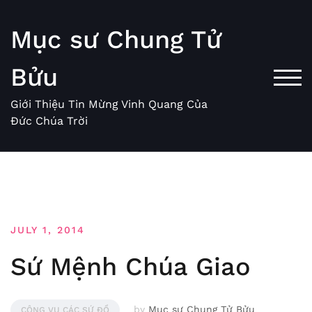
Skip
to
Mục sư Chung Tử
content
Bửu
TOG
Giới Thiệu Tin Mừng Vinh Quang Của
Đức Chúa Trời
JULY 1, 2014
Sứ Mệnh Chúa Giao
by
Mục sư Chung Tử Bửu
CÔNG VỤ CÁC SỨ ĐỒ