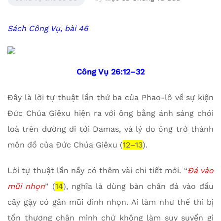
Sách Công Vụ, bài 46
Công Vụ 26:12–32
Đây là lời tự thuật lần thứ ba của Phao-lô về sự kiện
Đức Chúa Giêxu hiện ra với ông bằng ánh sáng chói
loà trên đường đi tới Damas, và lý do ông trở thành
môn đồ của Đức Chúa Giêxu (
12–13
).
Lời tự thuật lần nầy có thêm vài chi tiết mới. “
Đá vào
mũi nhọn
” (
14
), nghĩa là dùng bàn chân đá vào đầu
cây gậy có gắn mũi đinh nhọn. Ai làm như thế thì bị
tổn thương chân mình chứ không làm suy suyển gì