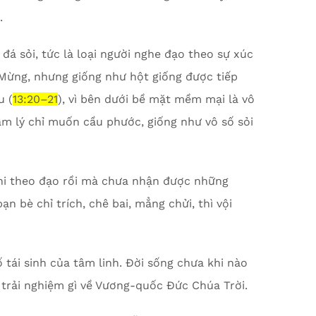
.
 đá sỏi, tức là loại người nghe đạo theo sự xúc
 Mừng, nhưng giống như hột giống được tiếp
u (
13:20–21
), vì bên dưới bề mặt mềm mại là vô
tâm lý chỉ muốn cầu phước, giống như vô số sỏi
khi theo đạo rồi mà chưa nhận được những
n bè chỉ trích, chê bai, mẳng chửi, thì vội
 tái sinh của tâm linh. Đời sống chưa khi nào
 trải nghiệm gì về Vương-quốc Đức Chúa Trời.