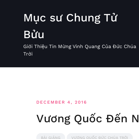
Skip
to
Mục sư Chung Tử
content
Bửu
Giới Thiệu Tin Mừng Vinh Quang Của Đức Chúa
Trời
DECEMBER 4, 2016
Vương Quốc Đến N
BÀI GIẢNG
VƯƠNG QUỐC ĐỨC CHÚA TRỜI