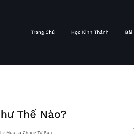
Trang Chủ
Học Kinh Thánh
Bài
hư Thế Nào?
by
Mục sư Chung Tử Bửu