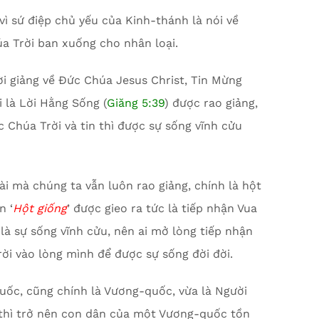
vì sứ điệp chủ yếu của Kinh-thánh là nói về
a Trời ban xuống cho nhân loại.
ời giảng về Đức Chúa Jesus Christ, Tin Mừng
 là Lời Hằng Sống (
Giăng 5:39
) được rao giảng,
c Chúa Trời và tin thì được sự sống vĩnh cửu
ài mà chúng ta vẫn luôn rao giảng, chính là hột
n ‘
Hột giống
’ được gieo ra tức là tiếp nhận Vua
là sự sống vĩnh cửu, nên ai mở lòng tiếp nhận
ời vào lòng mình để được sự sống đời đời.
uốc, cũng chính là Vương-quốc, vừa là Người
ài thì trở nên con dân của một Vương-quốc tồn