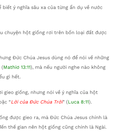
ể biết ý nghĩa sâu xa của từng ẩn dụ về nước
u chuyện hột giống rơi trên bốn loại đất được
 nhưng Đức Chúa Jesus dùng nó để nói về những
 (
Mathiơ 13:11
), mà nếu người nghe nào không
u gì hết.
 gieo giống, nhưng nói về ý nghĩa của hột
oặc “
Lời của Đức Chúa Trời
” (
Luca 8:11
).
iống được gieo ra, mà Đức Chúa Jesus chính là
đến thế gian nên hột giống cũng chính là Ngài.