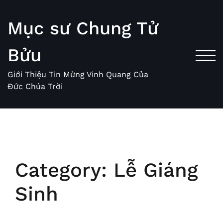
Skip
to
Mục sư Chung Tử
content
Bửu
TOG
Giới Thiệu Tin Mừng Vinh Quang Của
Đức Chúa Trời
Category:
Lễ Giáng
Sinh