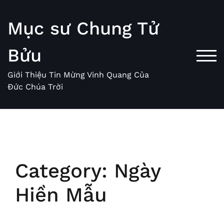
Skip
to
Mục sư Chung Tử
content
Bửu
TOG
Giới Thiệu Tin Mừng Vinh Quang Của
Đức Chúa Trời
Category:
Ngày
Hiền Mẫu