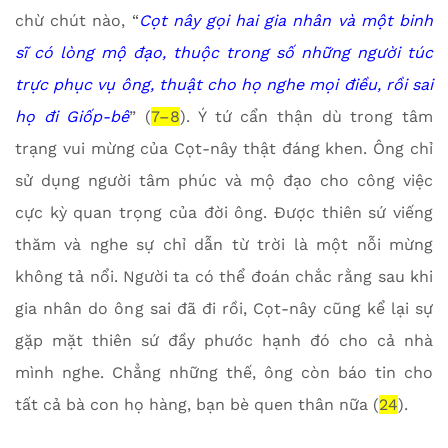
chừ chút nào, “
Cọt nây gọi hai gia nhân và một binh
sĩ có lòng mộ đạo, thuộc trong số những người túc
trực phục vụ ông, thuật cho họ nghe mọi điều, rồi sai
họ đi Giốp-bê
” (
7–8
). Ý tứ cẩn thận dù trong tâm
trạng vui mừng của Cọt-nây thật đáng khen. Ông chỉ
sử dụng người tâm phúc và mộ đạo cho công việc
cực kỳ quan trọng của đời ông. Được thiên sứ viếng
thăm và nghe sự chỉ dẫn từ trời là một nỗi mừng
không tả nổi. Người ta có thể đoán chắc rằng sau khi
gia nhân do ông sai đã đi rồi, Cọt-nây cũng kể lại sự
gặp mặt thiên sứ đầy phước hạnh đó cho cả nhà
mình nghe. Chẳng những thế, ông còn báo tin cho
tất cả bà con họ hàng, bạn bè quen thân nữa (
24
).