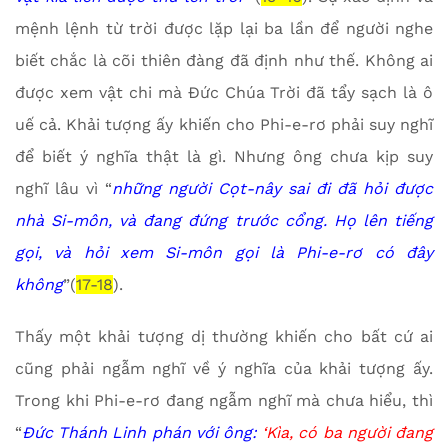
mệnh lệnh từ trời được lặp lại ba lần để người nghe
biết chắc là cõi thiên đàng đã định như thế. Không ai
được xem vật chi mà Đức Chúa Trời đã tẩy sạch là ô
uế cả. Khải tượng ấy khiến cho Phi-e-rơ phải suy nghĩ
để biết ý nghĩa thật là gì. Nhưng ông chưa kịp suy
nghĩ lâu vì “
những người Cọt-nây sai đi đã hỏi được
nhà Si-môn, và đang đứng trước cổng. Họ lên tiếng
gọi, và hỏi xem Si-môn gọi là Phi-e-rơ có đây
không
”(
17-18
).
Thấy một khải tượng dị thường khiến cho bất cứ ai
cũng phải ngẫm nghĩ về ý nghĩa của khải tượng ấy.
Trong khi Phi-e-rơ đang ngẫm nghĩ mà chưa hiểu, thì
“
Đức Thánh Linh phán với ông:
‘Kìa, có ba người đang