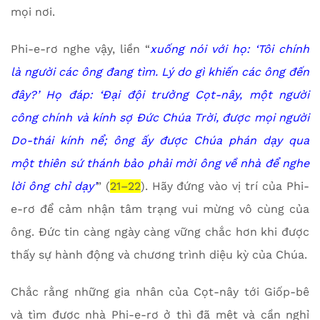
mọi nơi.
Phi-e-rơ nghe vậy, liền “
xuống nói với họ: ‘Tôi chính
là người các ông đang tìm. Lý do gì khiến các ông đến
đây?’ Họ đáp: ‘Đại đội trưởng Cọt-nây, một người
công chính và kính sợ Đức Chúa Trời, được mọi người
Do-thái kính nể; ông ấy được Chúa phán dạy qua
một thiên sứ thánh bảo phải mời ông về nhà để nghe
lời ông chỉ dạy’
” (
21–22
). Hãy đứng vào vị trí của Phi-
e-rơ để cảm nhận tâm trạng vui mừng vô cùng của
ông. Đức tin càng ngày càng vững chắc hơn khi được
thấy sự hành động và chương trình diệu kỳ của Chúa.
Chắc rằng những gia nhân của Cọt-nây tới Giốp-bê
và tìm được nhà Phi-e-rơ ở thì đã mệt và cần nghỉ