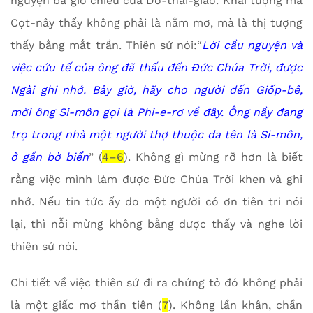
nguyện ba giờ chiều của Do-thái-giáo. Khải tượng mà
Cọt-nây thấy không phải là nằm mơ, mà là thị tượng
thấy bằng mắt trần. Thiên sứ nói:“
Lời cầu nguyện và
việc cứu tế của ông đã thấu đến Đức Chúa Trời, được
Ngài ghi nhớ. Bây giờ, hãy cho người đến Giốp-bê,
mời ông Si-môn gọi là Phi-e-rơ về đây. Ông nầy đang
trọ trong nhà một người thợ thuộc da tên là Si-môn,
ở gần bờ biể
n
” (
4–6
). Không gì mừng rỡ hơn là biết
rằng việc mình làm được Đức Chúa Trời khen và ghi
nhớ. Nếu tin tức ấy do một người có ơn tiên tri nói
lại, thì nỗi mừng không bằng được thấy và nghe lời
thiên sứ nói.
Chi tiết về việc thiên sứ đi ra chứng tỏ đó không phải
là một giấc mơ thần tiên (
7
). Không lần khân, chần