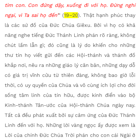
tìm con. Con đứng dậy, xuống đi với họ. Đừng nghi
ngại, vì Ta sai họ đến’
” (
19–20
). Thật hạnh phúc thay
là các sứ đồ của Đức Chúa Giêxu. Bởi vì họ có khả
năng nghe tiếng Đức Thánh Linh phán rõ ràng, không
chút lầm lẫn gì; đó cũng là lý do khiến cho những
thư tín họ viết gửi đến các Hội-thánh và thánh đồ
khắp nơi, nêu ra những giáo lý căn bản, những dạy dỗ
có giá trị vĩnh cửu từ thiên đàng, không bao giờ lỗi
thời, có uy quyền của Chúa và vô cùng ích lợi cho đời
sống tâm linh của tín hữu, được kinh điển vào bộ
Kinh-thánh Tân-ước của Hội-thánh Chúa ngày nay.
Tất cả đều phát xuất bởi sự cảm ứng của Đức Thánh
Linh đến với họ. Những lời vàng ngọc ấy được xem là
Lời của chính Đức Chúa Trời phán cho con cái Ngài ở