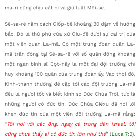
ma-ri cũng chịu cắt bì và giữ luật Môi-se.
Sê-sa-rê nằm cách Giốp-bê khoảng 30 dặm về hướng
bắc. Đó là thủ phủ của xứ Giu-đê dưới sự cai trị của
một viên quan La-mã. Có một trung đoàn quân La-
mã trấn đóng tại Sê-sa-rê với số quân đông khoảng
một ngàn binh sĩ. Cọt-nây là một đại đội trưởng chỉ
huy khoảng 100 quân của trung đoàn ấy. Vào thời đó,
Kinh-thánh thường đề cập tới các đội trưởng La-mã
đều là người tốt và biết kính sợ Đức Chúa Trời, tức là
những người có đức tin. Đức Chúa Giêxu đã nói lời
khen đức tin của một viên đội trưởng La-mã rằng:
“
Tôi nói với các ông, ngay cả trong dân Israel, tôi
cũng chưa thấy ai có đức tin lớn như thế
” (
Luca 7:9
).