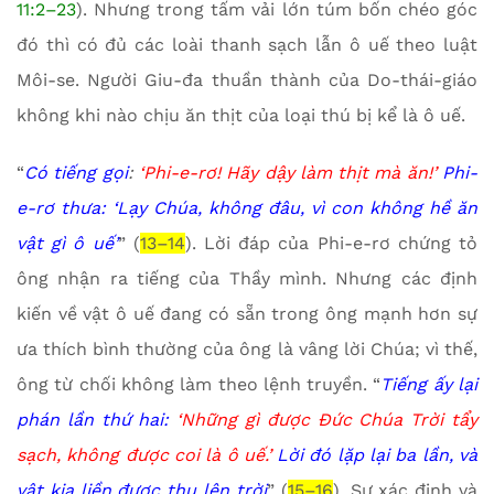
11:2–23
). Nhưng trong tấm vải lớn túm bốn chéo góc
đó thì có đủ các loài thanh sạch lẫn ô uế theo luật
Môi-se. Người Giu-đa thuần thành của Do-thái-giáo
không khi nào chịu ăn thịt của loại thú bị kể là ô uế.
“
Có tiếng gọi
:
‘Phi-e-rơ! Hãy dậy làm thịt mà ăn!’
Phi-
e-rơ thưa: ‘Lạy Chúa, không đâu, vì con không hề ăn
vật gì ô uế’
” (
13–14
). Lời đáp của Phi-e-rơ chứng tỏ
ông nhận ra tiếng của Thầy mình. Nhưng các định
kiến về vật ô uế đang có sẵn trong ông mạnh hơn sự
ưa thích bình thường của ông là vâng lời Chúa; vì thế,
ông từ chối không làm theo lệnh truyền. “
Tiếng ấy lại
phán lần thứ hai:
‘Những gì được Đức Chúa Trời tẩy
sạch, không được coi là ô uế.’
Lời đó lặp lại ba lần, và
vật kia liền được thu lên trời
” (
15–16
). Sự xác định và