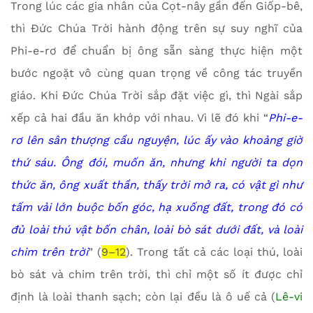
Trong lúc các gia nhân của Cọt-nây gần đến Giốp-bê,
thì Đức Chúa Trời hành động trên sự suy nghĩ của
Phi-e-rơ để chuẩn bị ông sẵn sàng thực hiện một
bước ngoặt vô cùng quan trọng về công tác truyền
giáo. Khi Đức Chúa Trời sắp đặt việc gì, thì Ngài sắp
xếp cả hai đầu ăn khớp với nhau. Vì lẽ đó khi “
Phi-e-
rơ lên sân thượng cầu nguyện, lúc ấy vào khoảng giờ
thứ sáu. Ông đói, muốn ăn, nhưng khi người ta dọn
thức ăn, ông xuất thần, thấy trời mở ra, có vật gì như
tấm vải lớn buộc bốn góc, hạ xuống đất, trong đó có
đủ loài thú vật bốn chân, loài bò sát dưới đất, và loài
chim trên trời
” (
9–12
). Trong tất cả các loại thú, loài
bò sát và chim trên trời, thì chỉ một số ít được chỉ
định là loài thanh sạch; còn lại đều là ô uế cả (
Lê-vi