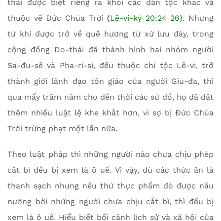
thái được biệt riêng ra khỏi các dân tộc khác và
thuộc về Đức Chúa Trời
(
Lê-vi-ký 20:24 26
). Nhưng
từ khi được trở về quê hương từ xứ lưu đày, trong
cộng đồng Do-thái đã thành hình hai nhóm người
Sa-đu-sê và Pha-ri-si, đều thuộc chi tộc Lê-vi, trở
thành giới lãnh đạo tôn giáo của người Giu-đa, thì
qua mấy trăm năm cho đến thời các sứ đồ, họ đã đặt
thêm nhiều luật lệ khe khắt hơn, vì sợ bị Đức Chúa
Trời trừng phạt một lần nữa.
Theo luật pháp thì những người nào chưa chịu phép
cắt bì đều bị xem là ô uế. Vì vậy, dù các thức ăn là
thanh sạch nhưng nếu thứ thực phẩm đó được nấu
nướng bởi những người chưa chịu cắt bì, thì đều bị
xem là ô uế. Hiểu biết bối cảnh lịch sử và xã hội của