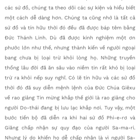
các sứ đồ, chúng ta theo dõi các sự kiện và hiểu biết
một cách dễ dàng hơn. Chúng ta cũng nhớ là tất cả
sứ đồ và tín hữu thời đó đều đã được báp têm bằng
Đức Thánh Linh. Dù đã được kinh nghiệm một ơn
phước lớn như thế, nhưng thành kiến về người ngoại
bang chưa bị loại trừ khỏi lòng họ. Những truyền
thống lâu đời đã ăn sâu vào niềm tin rất khó bị loại
trừ ra khỏi nếp suy nghĩ. Có lẽ tín hữu và các sứ đồ
thời đó đã suy diễn mệnh lệnh của Đức Chúa Giêxu
về rao giảng Tin mừng khắp thế giới là rao giảng cho
người Do-thái đang bị lưu lạc khắp nơi. Tuy vậy, một
bước tiến bộ đã diễn ra khi hai sứ đồ Phi-e-rơ và
Giăng chấp nhận sự quy đạo của người Sa-ma-ri.
Nhưng lý do khiến họ dễ chấp nhận là vì người Sa-