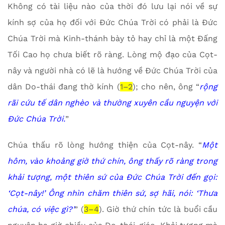
Không có tài liệu nào của thời đó lưu lại nói về sự
kính sợ của họ đối với Đức Chúa Trời có phải là Đức
Chúa Trời mà Kinh-thánh bày tỏ hay chỉ là một Đấng
Tối Cao họ chưa biết rõ ràng. Lòng mộ đạo của Cọt-
nây và người nhà có lẽ là hướng về Đức Chúa Trời của
dân Do-thái đang thờ kính (
1–2
); cho nên, ông “
rộng
rãi cứu tế dân nghèo và thường xuyên cầu nguyện với
Đức Chúa Trời.
”
Chúa thấu rõ lòng hướng thiện của Cọt-nây. “
Một
hôm, vào khoảng giờ thứ chín, ông thấy rõ ràng trong
khải tượng, một thiên sứ của Đức Chúa Trời đến gọi:
‘Cọt-nây!’ Ông nhìn chăm thiên sứ, sợ hãi, nói: ‘Thưa
chúa, có việc gì?’
” (
3–4
). Giờ thứ chín tức là buổi cầu