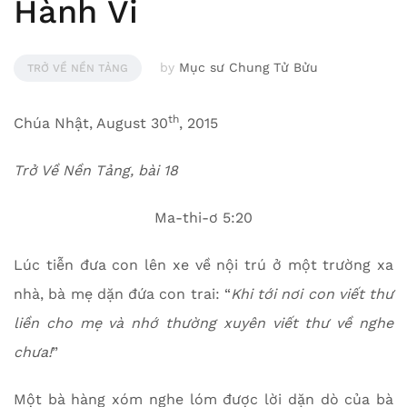
Hành Vi
by
Mục sư Chung Tử Bửu
TRỞ VỀ NỀN TẢNG
th
Chúa Nhật, August 30
, 2015
Trở Về Nền Tảng, bài 18
Ma-thi-ơ 5:20
Lúc tiễn đưa con lên xe về nội trú ở một trường xa
nhà, bà mẹ dặn đứa con trai: “
Khi tới nơi con viết thư
liền cho mẹ và nhớ thường xuyên viết thư về nghe
chưa!
”
Một bà hàng xóm nghe lóm được lời dặn dò của bà