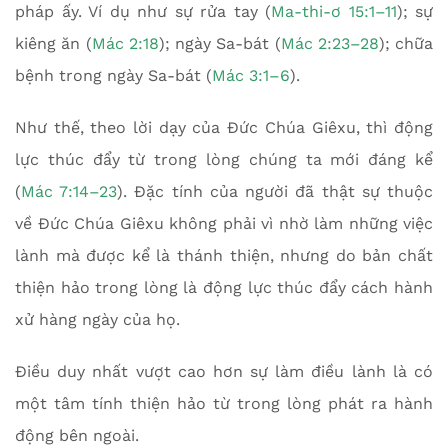
pháp ấy. Ví dụ như sự rửa tay (
Ma-thi-ơ 15:1–11
); sự
kiêng ăn (
Mác 2:18
); ngày Sa-bát (
Mác 2:23–28
); chữa
bệnh trong ngày Sa-bát (
Mác 3:1–6
).
Như thế, theo lời dạy của Đức Chúa Giêxu, thì động
lực thúc đẩy từ trong lòng chúng ta mới đáng kể
(
Mác 7:14–23
). Đặc tính của người đã thật sự thuộc
về Đức Chúa Giêxu không phải vì nhờ làm những việc
lành mà được kể là thánh thiện, nhưng do bản chất
thiện hảo trong lòng là động lực thúc đẩy cách hành
xử hàng ngày của họ.
Điều duy nhất vượt cao hơn sự làm điều lành là có
một tâm tính thiện hảo từ trong lòng phát ra hành
động bên ngoài.