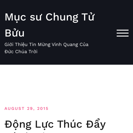
Skip
to
Mục sư Chung Tử
content
Bửu
TOG
Giới Thiệu Tin Mừng Vinh Quang Của
Đức Chúa Trời
AUGUST 29, 2015
Động Lực Thúc Đẩy