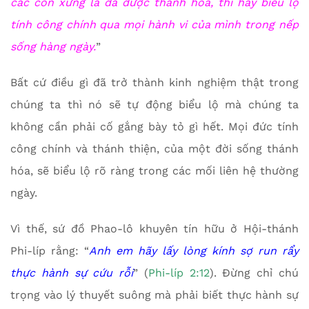
các con xưng là đã được thánh hóa, thì hãy biểu lộ
tính công chính qua mọi hành vi của mình trong nếp
sống hàng ngày.
”
Bất cứ điều gì đã trở thành kinh nghiệm thật trong
chúng ta thì nó sẽ tự động biểu lộ mà chúng ta
không cần phải cố gắng bày tỏ gì hết. Mọi đức tính
công chính và thánh thiện, của một đời sống thánh
hóa, sẽ biểu lộ rõ ràng trong các mối liên hệ thường
ngày.
Vì thế, sứ đồ Phao-lô khuyên tín hữu ở Hội-thánh
Phi-líp rằng: “
Anh em hãy lấy lòng kính sợ run rẩy
thực hành sự cứu rỗi
” (
Phi-líp 2:12
). Đừng chỉ chú
trọng vào lý thuyết suông mà phải biết thực hành sự