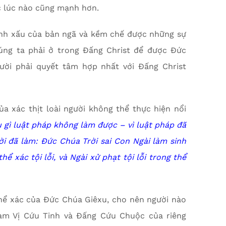
lực lúc nào cũng mạnh hơn.
ánh xấu của bản ngã và kềm chế được những sự
húng ta phải ở trong Đấng Christ để được Đức
ười phải quyết tâm hợp nhất với Đấng Christ
ủa xác thịt loài người không thể thực hiện nổi
u gì luật pháp không làm được – vì luật pháp đã
ời đã làm: Đức Chúa Trời sai Con Ngài làm sinh
ể xác tội lỗi, và Ngài xử phạt tội lỗi trong thể
 thể xác của Đức Chúa Giêxu, cho nên người nào
àm Vị Cứu Tinh và Đấng Cứu Chuộc của riêng