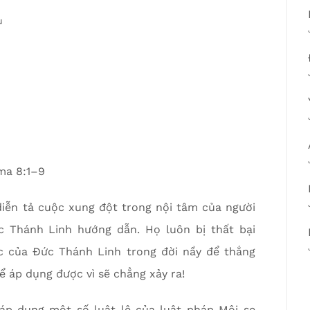
u
ma 8:1–9
diễn tả cuộc xung đột trong nội tâm của người
c Thánh Linh hướng dẫn. Họ luôn bị thất bại
sức của Đức Thánh Linh trong đời nầy để thắng
 áp dụng được vì sẽ chẳng xảy ra!
áp dụng một số luật lệ của luật pháp Môi-se