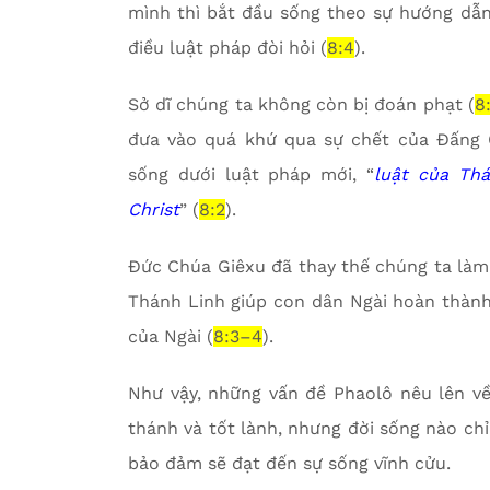
mình thì bắt đầu sống theo sự hướng dẫ
điều luật pháp đòi hỏi (
8:4
).
Sở dĩ chúng ta không còn bị đoán phạt (
8:
đưa vào quá khứ qua sự chết của Đấng 
sống dưới luật pháp mới, “
luật của Th
Christ
” (
8:2
).
Đức Chúa Giêxu đã thay thế chúng ta làm
Thánh Linh giúp con dân Ngài hoàn thành
của Ngài (
8:3–4
).
Như vậy, những vấn đề Phaolô nêu lên về
thánh và tốt lành, nhưng đời sống nào chỉ
bảo đảm sẽ đạt đến sự sống vĩnh cửu.