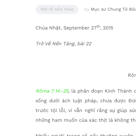
by
Mục sư Chung Tử Bử
TRỞ VỀ NỀN TẢNG
th
Chúa Nhật, September 27
, 2015
Trở Về Nền Tảng, bài 22
Rô
Rôma 7:14–25
, là phân đoạn Kinh Thánh 
sống dưới ách luật pháp, chưa được Đứ
trước tội lỗi, vì vẫn nghĩ rằng sự giúp 
những ham muốn của xác thịt là không thể
Nhiều người trong số nầy thường xuyên 