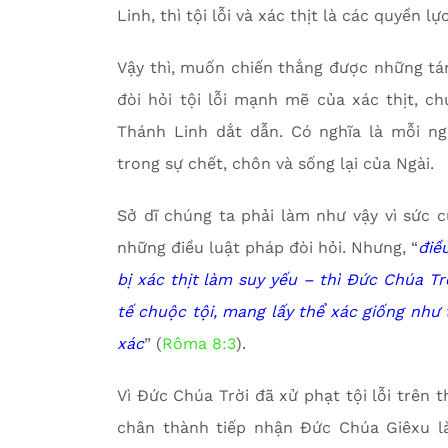
Linh, thì tội lỗi và xác thịt là các quyền 
Vậy thì, muốn chiến thắng được những t
đòi hỏi tội lỗi mạnh mẽ của xác thịt, c
Thánh Linh dắt dẫn. Có nghĩa là mỗi ng
trong sự chết, chôn và sống lại của Ngài.
Sở dĩ chúng ta phải làm như vậy vì sức c
những điều luật pháp đòi hỏi. Nhưng, “
điề
bị xác thịt làm suy yếu – thì Đức Chúa Tr
tế chuộc tội, mang lấy thể xác giống như th
xác
” (
Rôma 8:3
).
Vì Đức Chúa Trời đã xử phạt tội lỗi trên
chân thành tiếp nhận Đức Chúa Giêxu l