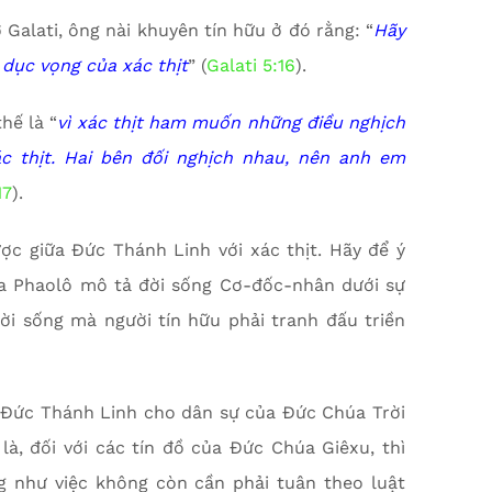
Galati, ông nài khuyên tín hữu ở đó rằng: “
Hãy
 dục vọng của xác thịt
” (
Galati 5:16
).
hế là “
vì xác thịt ham muốn những điều nghịch
ác thịt. Hai bên đối nghịch nhau, nên anh em
17
).
ược giữa Đức Thánh Linh với xác thịt. Hãy để ý
a Phaolô mô tả đời sống Cơ-đốc-nhân dưới sự
i sống mà người tín hữu phải tranh đấu triền
 Đức Thánh Linh cho dân sự của Đức Chúa Trời
là, đối với các tín đồ của Đức Chúa Giêxu, thì
ng như việc không còn cần phải tuân theo luật