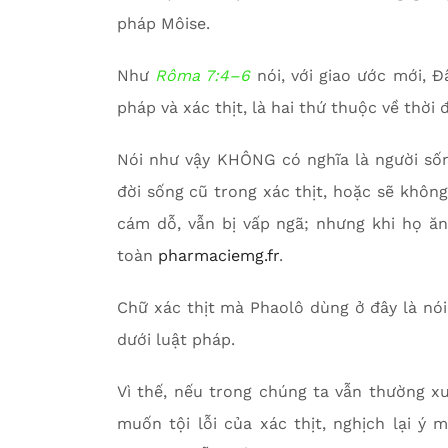
pháp Môise.
Như
Rôma 7:4–6
nói, với giao ước mới, Đ
pháp và xác thịt, là hai thứ thuộc về thời 
Nói như vậy KHÔNG có nghĩa là người số
đời sống cũ trong xác thịt, hoặc sẽ không
cám dỗ, vẫn bị vấp ngã; nhưng khi họ ă
toàn
pharmaciemg.fr
.
Chữ xác thịt mà Phaolô dùng ở đây là nó
dưới luật pháp.
Vì thế, nếu trong chúng ta vẫn thường 
muốn tội lỗi của xác thịt, nghịch lại ý 