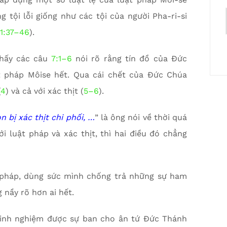
 tội lỗi giống như các tội của người Pha-ri-si
11:37–46
).
thấy các câu
7:1–6
nói rõ rằng tín đồ của Đức
ật pháp Môise hết. Qua cái chết của Đức Chúa
(
4
) và cả với xác thịt (
5–6
).
n bị xác thịt chi phối, …
” là ông nói về thời quá
i luật pháp và xác thịt, thì hai điều đó chẳng
 pháp, dùng sức mình chống trả những sự ham
 nầy rõ hơn ai hết.
 kinh nghiệm được sự ban cho ân tứ Đức Thánh