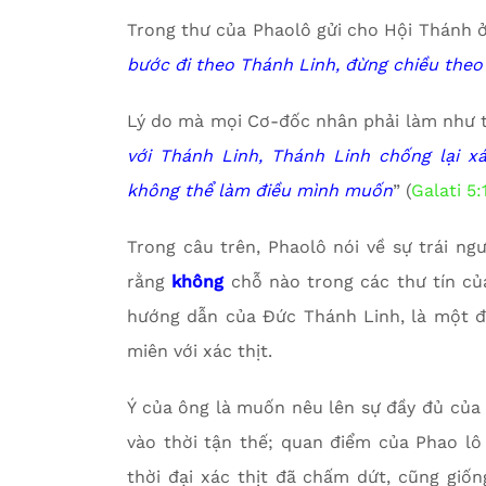
Trong thư của Phaolô gửi cho Hội Thánh ở 
bước đi theo Thánh Linh, đừng chiều theo
Lý do mà mọi Cơ-đốc nhân phải làm như t
với Thánh Linh, Thánh Linh chống lại x
không thể làm điều mình muốn
” (
Galati 5:
Trong câu trên, Phaolô nói về sự trái ng
rằng
không
chỗ nào trong các thư tín củ
hướng dẫn của Đức Thánh Linh, là một đờ
miên với xác thịt.
Ý của ông là muốn nêu lên sự đầy đủ của
vào thời tận thế; quan điểm của Phao lô 
thời đại xác thịt đã chấm dứt, cũng giố