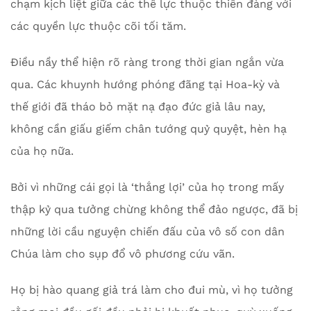
chạm kịch liệt giữa các thế lực thuộc thiên đàng với
các quyền lực thuộc cõi tối tăm.
Điều nầy thể hiện rõ ràng trong thời gian ngắn vừa
qua. Các khuynh hướng phóng đãng tại Hoa-kỳ và
thế giới đã tháo bỏ mặt nạ đạo đức giả lâu nay,
không cần giấu giếm chân tướng quỷ quyệt, hèn hạ
của họ nữa.
Bởi vì những cái gọi là ‘thắng lợi’ của họ trong mấy
thập kỷ qua tưởng chừng không thể đảo ngược, đã bị
những lời cầu nguyện chiến đấu của vô số con dân
Chúa làm cho sụp đổ vô phương cứu vãn.
Họ bị hào quang giả trá làm cho đui mù, vì họ tưởng