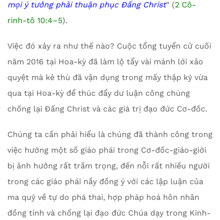
mọi ý tưởng phải thuận phục Đấng Christ
” (
2 Cô-
rinh-tô 10:4–5
).
Việc đó xảy ra như thế nào? Cuộc tổng tuyển cử cuối
năm 2016 tại Hoa-kỳ đã làm lộ tẩy vài mánh lới xảo
quyệt mà kẻ thù đã vận dụng trong mấy thập kỷ vừa
qua tại Hoa-kỳ để thúc đẩy dư luận công chúng
chống lại Đấng Christ và các giá trị đạo đức Cơ-đốc.
Chúng ta cần phải hiểu là chúng đã thành công trong
việc hướng một số giáo phái trong Cơ-đốc-giáo-giới
bị ảnh hưởng rất trầm trọng, đến nỗi rất nhiều người
trong các giáo phái nầy đồng ý với các lập luận của
ma quỷ về tự do phá thai, hợp pháp hoá hôn nhân
đồng tính và chống lại đạo đức Chúa dạy trong Kinh-