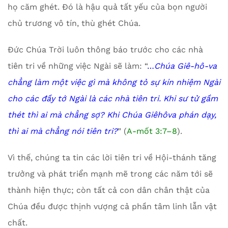
họ căm ghét. Đó là hậu quả tất yếu của bọn người
chủ trương vô tín, thù ghét Chúa.
Đức Chúa Trời luôn thông báo trước cho các nhà
tiên tri về những việc Ngài sẽ làm: “
…
Chúa Giê-hô-va
chẳng làm một việc gì mà không tỏ sự kín nhiệm Ngài
cho các đầy tớ Ngài là các nhà tiên tri. Khi sư tử gầm
thét thì ai mà chẳng sợ? Khi Chúa Giêhôva phán dạy,
thì ai mà chẳng nói tiên tri?
” (
A-mốt 3:7–8
).
Vì thế, chúng ta tin các lời tiên tri về Hội-thánh tăng
trưởng và phát triển mạnh mẽ trong các năm tới sẽ
thành hiện thực; còn tất cả con dân chân thật của
Chúa đều được thịnh vượng cả phần tâm linh lẫn vật
chất.