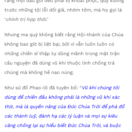
rằng mọi đầu gối đều phải bị khuất phục, quỳ xuống
trước những tội lỗi dối giả, nhờm tởm, mà họ gọi là
‘
chính trị hợp thời.
’
Nhưng ma quỷ không biết rằng Hội-thánh của Chúa
không bao giờ bị liệt bại, bởi vì vẫn luôn luôn có
những chiến sĩ thập tự dũng mãnh trong mặt trận
cầu nguyện đã dùng vũ khí thuộc linh chống trả
chúng mà không hề nao núng.
Như sứ đồ Phao-lô đã tuyên bố: “
Vũ khí chúng tôi
dùng để chiến đấu không phải là những vũ khí xác
thịt, mà là quyền năng của Đức Chúa Trời để phá đổ
các thành luỹ, đánh hạ các lý luận và mọi sự kiêu
căng chống lại sự hiểu biết Đức Chúa Trời, và buộc