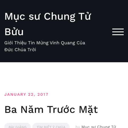
Skip
to
Mục sư Chung Tử
content
Bửu
TOG
Giới Thiệu Tin Mừng Vinh Quang Của
Đức Chúa Trời
JANUARY 22, 2017
Ba Năm Trước Mặt
by
Mục sư Chung Tử
BÀI GIẢNG
TÌM BIẾT Ý CHÚA