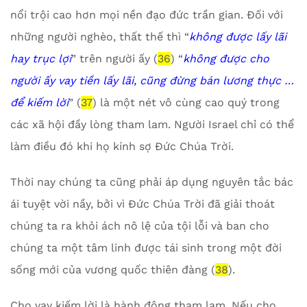
nổi trội cao hơn mọi nền đạo đức trần gian. Đối với
những người nghèo, thất thế thì “
không được lấy lãi
hay trục lợi
” trên người ấy (
36
) “
không được cho
người ấy vay tiền lấy lãi, cũng đừng bán lương thực …
để kiếm lời
” (
37
) là một nét vô cùng cao quý trong
các xã hội đầy lòng tham lam. Người Israel chỉ có thể
làm điều đó khi họ kính sợ Đức Chúa Trời.
Thời nay chúng ta cũng phải áp dụng nguyên tắc bác
ái tuyệt vời nầy, bởi vì Đức Chúa Trời đã giải thoát
chúng ta ra khỏi ách nô lệ của tội lỗi và ban cho
chúng ta một tâm linh được tái sinh trong một đời
sống mới của vương quốc thiên đàng (
38
).
Cho vay kiếm lời là hành động tham lam. Nếu cho