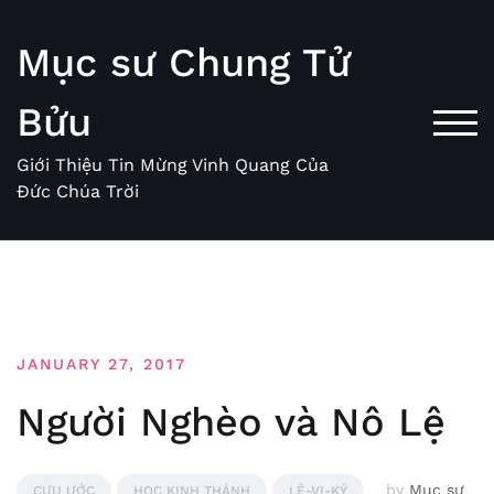
Skip
to
Mục sư Chung Tử
content
Bửu
TOG
Giới Thiệu Tin Mừng Vinh Quang Của
Đức Chúa Trời
JANUARY 27, 2017
Người Nghèo và Nô Lệ
by
Mục sư
CỰU ƯỚC
HỌC KINH THÁNH
LÊ-VI-KÝ