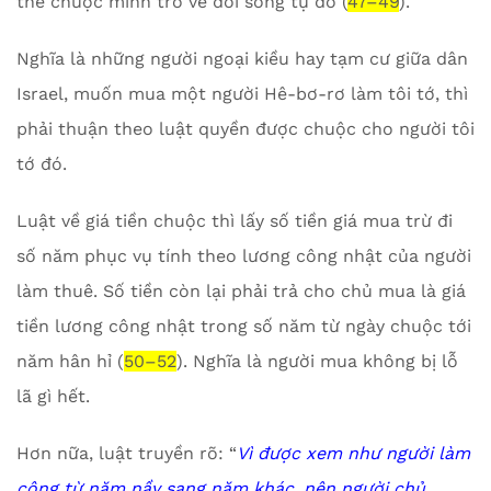
thể chuộc mình trở về đời sống tự do (
47–49
).
Nghĩa là những người ngoại kiều hay tạm cư giữa dân
Israel, muốn mua một người Hê-bơ-rơ làm tôi tớ, thì
phải thuận theo luật quyền được chuộc cho người tôi
tớ đó.
Luật về giá tiền chuộc thì lấy số tiền giá mua trừ đi
số năm phục vụ tính theo lương công nhật của người
làm thuê. Số tiền còn lại phải trả cho chủ mua là giá
tiền lương công nhật trong số năm từ ngày chuộc tới
năm hân hỉ (
50–52
). Nghĩa là người mua không bị lỗ
lã gì hết.
Hơn nữa, luật truyền rõ: “
Vì được xem như người làm
công từ năm nầy sang năm khác, nên người chủ