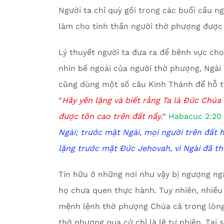
Người ta chỉ quỳ gối trong các buổi cầu ng
làm cho tinh thần người thờ phượng được
Lý thuyết người ta đưa ra để bênh vực cho
nhìn bề ngoài của người thờ phượng, Ngài 
cũng dùng một số câu Kinh Thánh để hỗ t
“
Hãy yên lặng và biết rằng Ta là Đức Chúa 
được tôn cao trên đất nầy.
“
Habacuc 2:20
Ngài;
t
rước mặt Ngài, mọi người trên đất h
lặng trước mặt Đức Jehovah, vì Ngài đã th
Tín hữu ở những nơi như vậy bị ngượng n
họ chưa quen thực hành. Tuy nhiên, nhiều
mệnh lệnh thờ phượng Chúa cả trong lòng 
thờ phượng qua cử chỉ là lẽ tự nhiên. Tại 