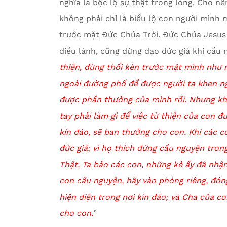
nghĩa là bộc lộ sự thật trong lòng. Cho n
không phải chỉ là biểu lộ con người mình 
trước mặt Đức Chúa Trời. Đức Chúa Jesus
điều lành, cũng đừng đạo đức giả khi cầu 
thiện, đừng thổi kèn trước mặt mình như 
ngoài đường phố để được người ta khen ng
được phần thưởng của mình rồi.
Nhưng khi
tay phải làm gì
để việc từ thiện của con đ
kín đáo, sẽ ban thưởng cho con.
Khi các c
đức giả; vì họ thích đứng cầu nguyện tron
Thật, Ta bảo các con, những kẻ ấy đã nhậ
con cầu nguyện, hãy vào phòng riêng, đóng
hiện diện trong nơi kín đáo; và Cha của c
cho con.
”