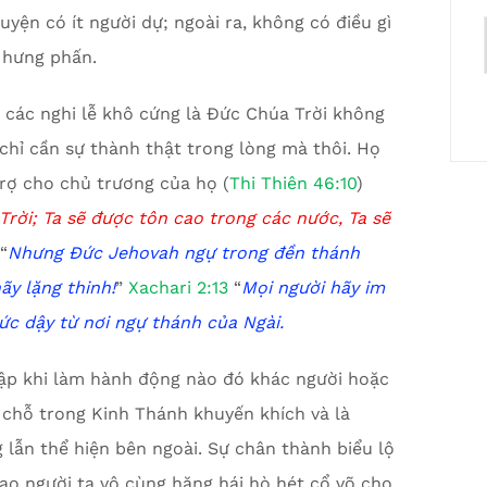
uyện có ít người dự; ngoài ra, không có điều gì
 hưng phấn.
 các nghi lễ khô cứng là Đức Chúa Trời không
chỉ cần sự thành thật trong lòng mà thôi. Họ
rợ cho chủ trương của họ (
Thi Thiên 46:10
)
Trời;
Ta sẽ được tôn cao trong các nước,
Ta sẽ
“
Nhưng Đức Jehovah ngự trong đền thánh
ãy lặng thinh!
”
Xachari 2:13
“
Mọi người
hãy im
ức dậy từ nơi ngự thánh của Ngài.
gập khi làm hành động nào đó khác người hoặc
 chỗ trong Kinh Thánh khuyến khích và là
lẫn thể hiện bên ngoài. Sự chân thành biểu lộ
sao người ta vô cùng hăng hái hò hét cổ võ cho