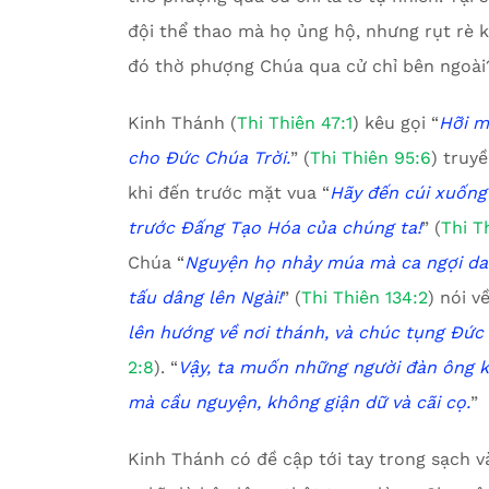
đội thể thao mà họ ủng hộ, nhưng rụt rè 
đó thờ phượng Chúa qua cử chỉ bên ngoài
Kinh Thánh (
Thi Thiên 47:1
) kêu gọi “
Hỡi m
cho Đức Chúa Trời.
” (
Thi Thiên 95:6
) truy
khi đến trước mặt vua “
Hãy đến cúi xuống
trước Đấng Tạo Hóa của chúng ta!
” (
Thi T
Chúa “
Nguyện họ nhảy múa mà ca ngợi da
tấu dâng lên Ngài!
” (
Thi Thiên 134:2
) nói v
lên hướng về nơi thánh,
v
à chúc tụng Đức
2:8
). “
Vậy, ta muốn những người đàn ông k
mà cầu nguyện, không giận dữ và cãi cọ.
”
Kinh Thánh có đề cập tới tay trong sạch v