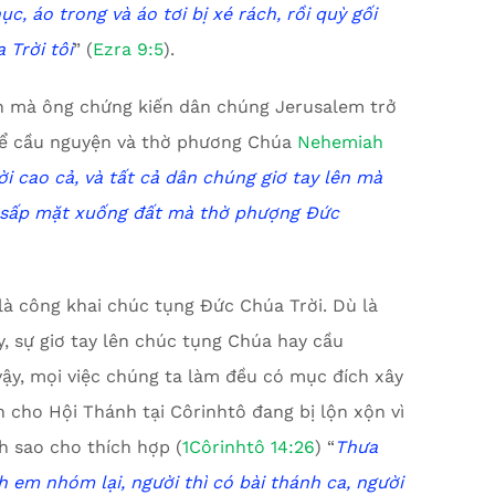
ục, áo trong và áo tơi bị xé rách, rồi quỳ gối
 Trời tôi
” (
Ezra 9:5
).
h mà ông chứng kiến dân chúng Jerusalem trở
 để cầu nguyện và thờ phương Chúa
Nehemiah
 cao cả, và tất cả dân chúng giơ tay lên mà
, sấp mặt xuống đất mà thờ phượng Đức
là công khai chúc tụng Đức Chúa Trời. Dù là
, sự giơ tay lên chúc tụng Chúa hay cầu
 vậy, mọi việc chúng ta làm đều có mục đích xây
 cho Hội Thánh tại Côrinhtô đang bị lộn xộn vì
h sao cho thích hợp (
1Côrinhtô 14:26
) “
Thưa
 em nhóm lại, người thì có bài thánh ca, người