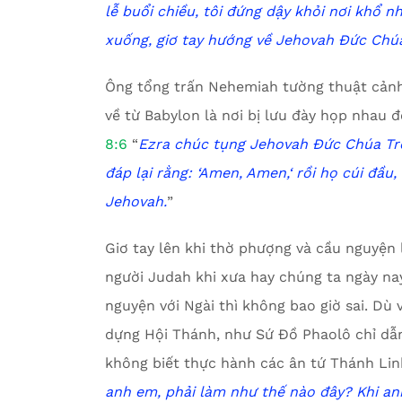
lễ buổi chiều, tôi đứng dậy khỏi nơi khổ nh
xuống, giơ tay hướng về Jehovah Đức Chúa
Ông tổng trấn Nehemiah tường thuật cản
về từ Babylon là nơi bị lưu đày họp nhau
8:6
“
Ezra chúc tụng Jehovah Đức Chúa Trời
đáp lại rằng:
‘
Amen, Amen,
‘
rồi họ cúi đầu
Jehovah.
”
Giơ tay lên khi thờ phượng và cầu nguyện 
người Judah khi xưa hay chúng ta ngày nay
nguyện với Ngài thì không bao giờ sai. Dù
dựng Hội Thánh, như Sứ Đồ Phaolô chỉ dẫn
không biết thực hành các ân tứ Thánh Lin
anh em, phải làm như thế nào đây? Khi anh