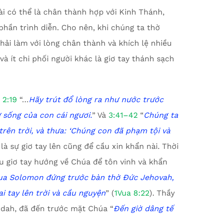
i có thể là chân thành hợp với Kinh Thánh,
phần trình diễn. Cho nên, khi chúng ta thờ
hải làm với lòng chân thành và khích lệ nhiều
à ít chi phối người khác là giơ tay thánh sạch
 2:19
“…
Hãy trút đổ lòng ra như nước
t
rước
ự sống của con cái ngươi
.
” Và
3:41–42
“
Chúng ta
rên trời, và thưa:
‘
Chúng con đã phạm tội và
 là sự giơ tay lên cũng để cầu xin khẩn nài. Thời
ều giơ tay hướng về Chúa để tôn vinh và khẩn
ua Solomon
đứng trước bàn thờ Đức Jehovah,
ai tay lên trời và cầu nguyện
” (
1Vua 8:22
). Thầy
Judah, đã đến trước mặt Chúa “
Đến giờ dâng tế