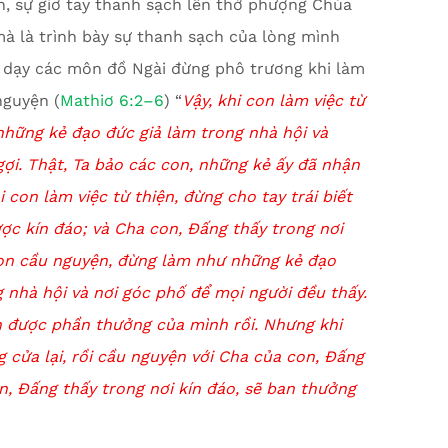
ên, sự giơ tay thanh sạch lên thờ phượng Chúa
mà là trình bày sự thanh sạch của lòng mình
 dạy các môn đồ Ngài đừng phô trương khi làm
nguyện (
Mathiơ 6:2–6
) “
Vậy, khi con làm việc từ
những kẻ đạo đức giả làm trong nhà hội và
ợi. Thật, Ta bảo các con, những kẻ ấy đã nhận
 con làm việc từ thiện, đừng cho tay trái biết
ược kín đáo; và Cha con, Đấng thấy trong nơi
on cầu nguyện, đừng làm như những kẻ đạo
g nhà hội và nơi góc phố để mọi người đều thấy.
n được phần thưởng của mình rồi.
Nhưng khi
 cửa lại, rồi cầu nguyện với Cha của con, Đấng
on, Đấng thấy trong nơi kín đáo, sẽ ban thưởng