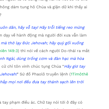
không dám tung hô Chúa và giận dữ khi thấy ai
?
uôn dân, hãy vỗ tay!
Hãy trỗi tiếng reo mừng
ền dạy về hành động mà người đời xưa vẫn làm
 mà thờ lạy Đức Jehovah;
h
ãy quỳ gối xuống
hiên 149:3
) thì nói về cách người Do-thái ra mắt
nh Ngài,
d
ùng trống cơm và đàn hạc mà hòa
ề cử chỉ tôn vinh chúc tụng Chúa “
Hãy giơ tay
 Jehovah!
” Sứ đồ Phaolô truyền lệnh (
1Timôthê
hắp mọi nơi đều đưa tay thánh sạch lên trời
à tay phạm điều ác. Chữ tay nói tới ở đây có