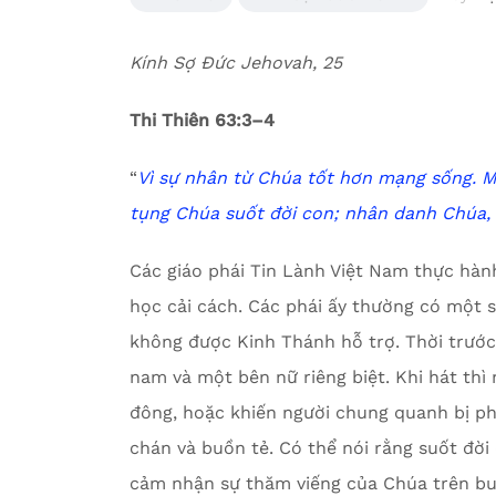
Kính Sợ Đức Jehovah, 25
Thi Thiên 63:3–4
“
Vì sự nhân từ Chúa tốt hơn mạng sống.
M
tụng Chúa suốt đời con;
n
hân danh Chúa, c
Các giáo phái Tin Lành Việt Nam thực hành
học cải cách. Các phái ấy thường có một
không được Kinh Thánh hỗ trợ. Thời trước,
nam và một bên nữ riêng biệt. Khi hát thì
đông, hoặc khiến người chung quanh bị p
chán và buồn tẻ. Có thể nói rằng suốt đời
cảm nhận sự thăm viếng của Chúa trên b