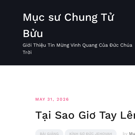
Skip
to
Mục sư Chung Tử
content
Bửu
Giới Thiệu Tin Mừng Vinh Quang Của Đức Chúa
Trời
MAY 31, 2026
Tại Sao Giơ Tay L
by
Mụ
BÀI GIẢNG
KÍNH SỢ ĐỨC JEHOVAH