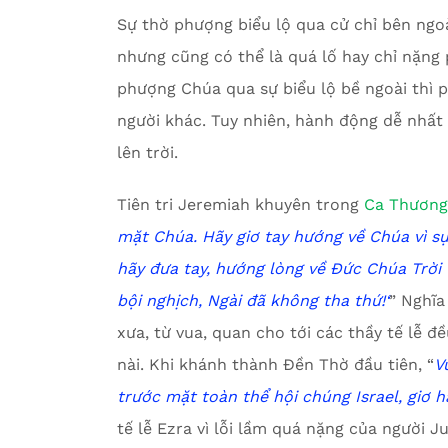
Sự thờ phượng biểu lộ qua cử chỉ bên ngoà
nhưng cũng có thể là quá lố hay chỉ nặng 
phượng Chúa qua sự biểu lộ bề ngoài thì p
người khác. Tuy nhiên, hành động dễ nhất v
lên trời.
Tiên tri Jeremiah khuyên trong
Ca Thương
mặt Chúa.
Hãy giơ tay hướng về Chúa
v
ì s
hãy đưa tay,
h
ướng lòng về Đức Chúa Trời t
bội nghịch,
Ngài đã không tha thứ!
‘
” Nghĩa
xưa, từ vua, quan cho tới các thầy tế lễ đ
nài. Khi khánh thành Đền Thờ đầu tiên, “
V
trước mặt toàn thể hội chúng Israel, giơ h
tế lễ Ezra vì lỗi lầm quá nặng của người 