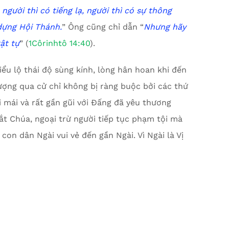
 người thì có tiếng lạ, người thì có sự thông
 dựng Hội Thánh.
” Ông cũng chỉ dẫn “
Nhưng hãy
ật tự
” (
1Côrinhtô 14:40
).
iểu lộ thái độ sùng kính, lòng hân hoan khi đến
ợng qua cử chỉ không bị ràng buộc bởi các thứ
ải mái và rất gần gũi với Đấng đã yêu thương
mắt Chúa, ngoại trừ người tiếp tục phạm tội mà
on dân Ngài vui vẻ đến gần Ngài. Vì Ngài là Vị