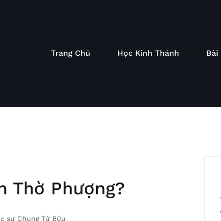
Trang Chủ
Học Kinh Thánh
Bài
ên Thờ Phượng?
c sư Chung Tử Bửu