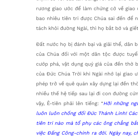
rương giao ước để làm chứng cớ về giao 
bao nhiêu tiên tri được Chúa sai đến để n
tách khỏi đường Ngài, thì họ bắt bớ và giế
Đất nước họ bị đánh bại và giải thể, dân 
của Chúa đối với một dân tộc được tuyể
cướp phá, vật dụng quý giá của đền thờ 
của Đức Chúa Trời khi Ngài nhớ lại giao 
phép trở về quê quán xây dựng lại đền thờ
nhiều thế hệ tiếp sau lại đi con đường cứ
vậy, Ê-tiên phải lên tiếng: “
Hỡi những ngư
luôn luôn chống đối Đức Thánh Linh! Các
tiên tri nào mà tổ phụ các ông chẳng bắ
việc Đấng Công-chính ra đời. Ngày nay, c