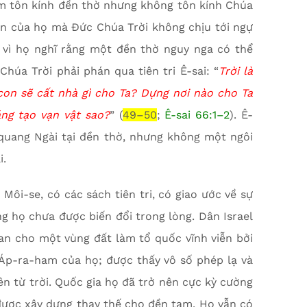
tâm tôn kính đền thờ nhưng không tôn kính Chúa
uân của họ mà Đức Chúa Trời không chịu tới ngự
vì họ nghĩ rằng một đền thờ nguy nga có thể
úa Trời phải phán qua tiên tri Ê-sai: “
Trời là
 con sẽ cất nhà gì cho Ta? Dựng nơi nào cho Ta
áng tạo vạn vật sao?
” (
49–50
;
Ê-sai 66:1–2
). Ê-
 quang Ngài tại đền thờ, nhưng không một ngôi
i.
Môi-se, có các sách tiên tri, có giao ước về sự
ưng họ chưa được biến đổi trong lòng. Dân Israel
an cho một vùng đất làm tổ quốc vĩnh viễn bởi
 Áp-ra-ham của họ; được thấy vô số phép lạ và
ên từ trời. Quốc gia họ đã trở nên cực kỳ cường
 được xây dựng thay thế cho đền tạm. Họ vẫn có