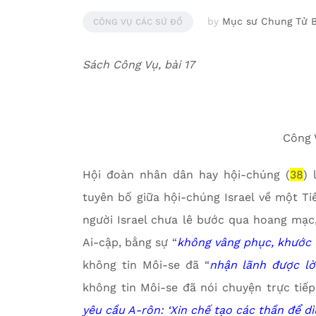
by
Mục sư Chung Tử 
CÔNG VỤ CÁC SỨ ĐỒ
Sách Công Vụ, bài 17
Công 
Hội đoàn nhân dân hay hội-chúng (
38
) 
tuyên bố giữa hội-chúng Israel về một Ti
người Israel chưa lê bước qua hoang mạc,
Ai-cập, bằng sự “
không vâng phục, khước t
không tin Môi-se đã “
nhận lãnh được lờ
không tin Môi-se đã nói chuyện trực tiếp
yêu cầu A-rôn: ‘Xin chế tạo các thần để dìu