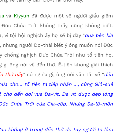
us
và
Kiyyun
đã được một số người giấu giếm
Đức Chúa Trời không thấy, cũng không biết.
 vì tội bội nghịch ấy họ sẽ bị đày “
qua bên kia
a, nhưng người Do-thái biết ý ông muốn nói Đức
y chống nghịch Đức Chúa Trời như tổ tiên họ.
g gì ông nói về đền thờ, Ê-tiên không giải thích
n thờ nầy
” có nghĩa gì; ông nói vắn tắt về “
đền
úa cho… tổ tiên ta tiếp nhận …, cùng Giô-suê
 cho đến đời vua Đa-vít
.
Đa vít được đẹp lòng
 Đức Chúa Trời của Gia-cốp. Nhưng Sa-lô-môn
ao không ở trong đền thờ do tay người ta làm