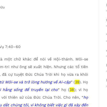
Bửu
Vụ 7:40–60
là một chữ khác để nói về Hội-thánh. Môi-se
ên-tri như ông sẽ xuất hiện. Nhưng các tổ tiên
 đã cự tuyệt Đức Chúa Trời khi họ vừa ra khỏi
ừ Môi-se và trở lòng hướng về Ai-cập
” (
39
). Họ
i hằng sống để truyền lại cho
” họ (
38
); vì họ
 với thiên sứ của Đức Chúa Trời. Cho nên, “
họ
 dắt chúng tôi, vì không biết việc gì đã xảy đến