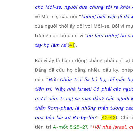
cho Môi-se, người đưa chúng tôi ra khỏi 
về Môi-se; câu nói “
không biết việc gì đã 
của người thời ấy đối với Môi-se. Bởi vì 
tượng con bò con; vì “
họ làm tượng bò co
tay họ làm r
a
”(
41
).
Bởi vì ấy là hành động chẳng phải chỉ cự 
Đấng đã cứu họ bằng nhiều dấu kỳ, phép l
nên, “
Đức Chúa Trời lìa bỏ họ, để mặc họ
tiên tri: ‘Nầy, nhà Israel! Có phải các ng
mươi năm trong sa mạc đâu?
Các ngươi 
thần Rom-phan, là những thần tượng các 
qua bên kia xứ Ba-by-lôn’
” (
42-43
). Chi 
tiên tri
A-mốt 5:25–27
, “
Hỡi nhà Israel, 