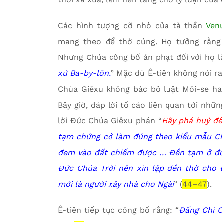
Các hình tượng cỡ nhỏ của tà thần
Ven
mang theo để thờ cúng. Họ tưởng rằng 
Nhưng Chúa công bố án phạt đối với họ là,
xứ Ba-by-lôn.
” Mặc dù Ê-tiên không nói r
Chúa Giêxu không bác bỏ luật Môi-se ha
Bây giờ, đáp lời tố cáo liên quan tới nhữn
lời Đức Chúa Giêxu phán “
Hãy phá huỷ đề
tạm chứng cớ làm đúng theo kiểu mẫu Ch
đem vào đất chiếm được … Đền tạm ở đó
Đức Chúa Trời nên xin lập đền thờ cho
mới là người xây nhà cho Ngài
” (
44–47
).
Ê-tiên tiếp tục công bố rằng: “
Đấng Chí C