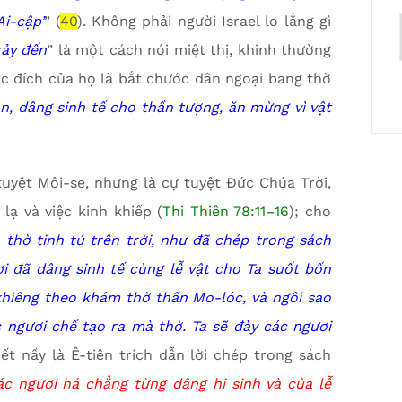
Ai-cập’
” (
40
). Không phải người Israel lo lắng gì
xảy đến
” là một cách nói miệt thị, khinh thường
mục đích của họ là bắt chước dân ngoại bang thờ
n, dâng sinh tế cho thần tượng, ăn mừng vì vật
tuyệt Môi-se, nhưng là cự tuyệt Đức Chúa Trời,
ạ và việc kinh khiếp (
Thi Thiên 78:11–16
); cho
 thờ tinh tú trên trời, như đã chép trong sách
ươi đã dâng sinh tế cùng lễ vật cho Ta suốt bốn
khiêng theo khám thờ thần Mo-lóc, và ngôi sao
ngươi chế tạo ra mà thờ. Ta sẽ đày các ngươi
tiết nầy là Ê-tiên trích dẫn lời chép trong sách
các ngươi há chẳng từng dâng hi sinh và của lễ