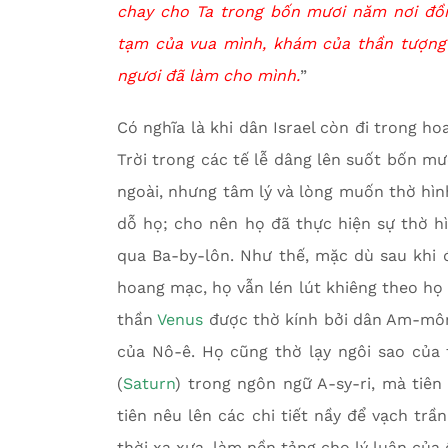
chay cho Ta trong bốn mươi năm nơi đồng
tạm của vua mình, khám của thần tượng 
ngươi đã làm cho mình.
”
Có nghĩa là khi dân Israel còn đi trong h
Trời trong các tế lễ dâng lên suốt bốn mư
ngoài, nhưng tâm lý và lòng muốn thờ hìn
dỗ họ; cho nên họ đã thực hiện sự thờ hì
qua Ba-by-lôn. Như thế, mặc dù sau khi 
hoang mạc, họ vẫn lén lút khiêng theo họ 
thần
Venus
được thờ kính bởi dân Am-môn
của Nô-ê. Họ cũng thờ lạy ngôi sao của 
(
Saturn
) trong ngôn ngữ A-sy-ri, mà tiên
tiên nêu lên các chi tiết nầy để vạch trầ
thời xa xưa, làm nền tảng cho lý luận của 