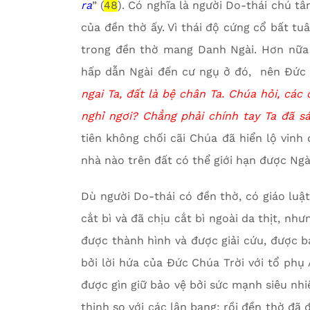
ra
” (
48
). Có nghĩa là người Do-thái chú 
của đền thờ ấy. Vì thái độ cứng cổ bất t
trong đền thờ mang Danh Ngài. Hơn nữa 
hấp dẫn Ngài đến cư ngụ ở đó, nên Đức Ch
ngai Ta, đất là bệ chân Ta. Chúa hỏi, các
nghỉ ngơi? Chẳng phải chính tay Ta đã s
tiên không chối cãi Chúa đã hiển lộ vinh
nhà nào trên đất có thể giới hạn được Ngà
Dù người Do-thái có đền thờ, có giáo luật 
cắt bì và đã chịu cắt bì ngoài da thịt, nh
được thành hình và được giải cứu, được b
bởi lời hứa của Đức Chúa Trời với tổ phụ
được gìn giữ bảo vệ bởi sức mạnh siêu nhi
thịnh so với các lân bang; rồi đền thờ đã