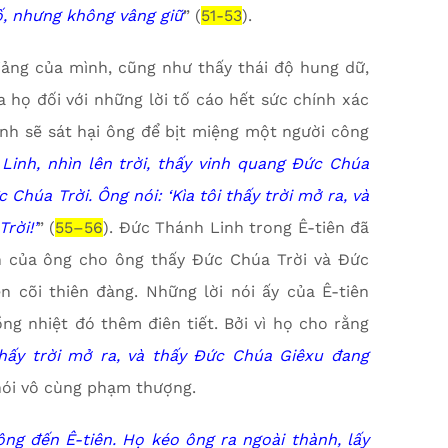
ố, nhưng không vâng giữ
” (
51-53
).
giảng của mình, cũng như thấy thái độ hung dữ,
 họ đối với những lời tố cáo hết sức chính xác
định sẽ sát hại ông để bịt miệng một người công
inh, nhìn lên trời, thấy vinh quang Đức Chúa
Chúa Trời. Ông nói: ‘Kìa tôi thấy trời mở ra, và
rời!’
” (
55–56
). Đức Thánh Linh trong Ê-tiên đã
nh của ông cho ông thấy Đức Chúa Trời và Đức
 cõi thiên đàng. Những lời nói ấy của Ê-tiên
g nhiệt đó thêm điên tiết. Bởi vì họ cho rằng
hấy trời mở ra, và thấy Đức Chúa Giêxu đang
 nói vô cùng phạm thượng.
ông đến Ê-tiên. Họ kéo ông ra ngoài thành, lấy