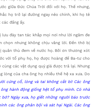
ước giữa Đức Chúa Trời đối với họ. Thế nhưng,
hắc họ trở lại đường ngay nẻo chính, khi họ tẻ
t các đấng ấy.
bị lưu đày tan tác khắp mọi nơi như lời ngăm đe
n chọn nhưng không chịu vâng lời. Đền thờ bị
bị quân thù đem về nước họ. Bởi ơn thương xót
ước với tổ phụ họ, họ được hoàng đế Ba-tư cho
 cùng các vật dụng quý giá được trả lại. Nhưng
ng lòng của cha ông họ nhiều thế hệ xa xưa. Do
ời cứng cổ, lòng và tai không cắt bì! Các ông
 ông hành động giống hệt tổ phụ mình. Có nhà
t bớ? Ngày xưa, họ giết những người báo trước
hính các ông phản bội và sát hại Ngài. Các ông