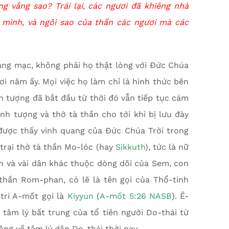
 vắng sao? Trái lại, các ngươi đã khiêng nhà
mình, và ngôi sao của thần các ngươi mà các
oang mạc, không phải họ thật lòng với Đức Chúa
ơi năm ấy. Mọi việc họ làm chỉ là hình thức bên
h tượng đã bắt đầu từ thời đó vẫn tiếp tục cám
nh tượng và thờ tà thần cho tới khi bị lưu đày
được thấy vinh quang của Đức Chúa Trời trong
trại thờ tà thần Mo-lóc (hay
Sikkuth
), tức là nữ
 và vài dân khác thuộc dòng dõi của Sem, con
thần Rom-phan, có lẽ là tên gọi của Thổ-tinh
 tri A-mốt gọi là
Kiyyun
(
A-mốt 5:26 NASB
). Ê-
n tâm lý bất trung của tổ tiên người Do-thái từ
ông về tâm lý dân Do-thái thời nay.