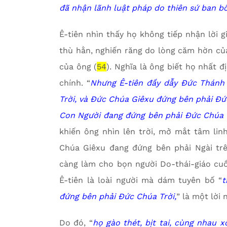
đã nhận lãnh luật pháp do thiên sứ ban b
Ê-tiên nhìn thấy họ không tiếp nhận lời 
thù hằn, nghiến răng do lòng căm hờn của
của ông (
54
). Nghĩa là ông biết họ nhất 
chính. “
Nhưng Ê-tiên đầy dẫy Đức Thánh L
Trời, và Đức Chúa Giêxu đứng bên phải Đức 
Con Người đang đứng bên phải Đức Chúa T
khiến ông nhìn lên trời, mở mắt tâm li
Chúa Giêxu đang đứng bên phải Ngài trên
càng làm cho bọn người Do-thái-giáo cuồn
Ê-tiên là loài người mà dám tuyên bố “
t
đứng bên phải Đức Chúa Trời,
” là một lời
Do đó, “
họ gào thét, bịt tai, cùng nhau x