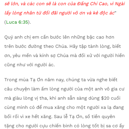
sẽ lớn, và các con sẽ là con của Đấng Chí Cao, vì Ngài
lấy lòng nhân từ đối đãi người vô ơn và kẻ độc ác
”
(
Luca 6:35
).
Quý anh chị em cần bước lên những bậc cao hơn
trên bước đường theo Chúa. Hãy tập tành lòng, biết
ơn, yêu mến và kính sợ Chúa mà đối xử với người hiền
cũng như với người ác.
Trong mùa Tạ Ơn năm nay, chúng ta vừa nghe biết
câu chuyện làm ấm lòng người của một anh vô gia cư
mà giàu lòng vị tha, khi anh sẵn sàng dùng $20 cuối
cùng mình có để mua xăng cho một người xa lạ đang
bối rối vì xe hết xăng. Sau lễ Tạ Ơn, số tiền quyên
tặng cho người cựu chiến binh có lòng tốt bị sa cơ ấy