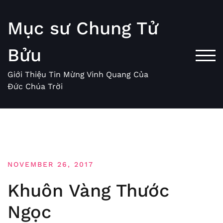
Skip
to
Mục sư Chung Tử
content
Bửu
TOG
Giới Thiệu Tin Mừng Vinh Quang Của
Đức Chúa Trời
NOVEMBER 26, 2017
Khuôn Vàng Thước
Ngọc