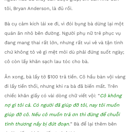
tôi, Bryan Anderson, là đủ rồi.
Bà cụ cảm kích lái xe đi, vì đói bụng bà dừng lại một
quán ăn nhỏ bên đường. Người phụ nữ trẻ phục vụ
đang mang thai rất lớn, nhưng rất vui vẻ và tận tình
chứ không tỏ vẻ gì mệt mỏi dù phải đứng suốt ngày;
cô còn lấy khăn sạch lau tóc cho bà.
Ăn xong, bà lấy tờ $100 trả tiền. Cô hầu bàn vội vàng
đi lấy tiền thối, nhưng khi ra bà đã biến mất. Trên
chiếc khăn giấy có vài dòng chữ viết vội: “
Cô không
nợ gì tôi cả. Có người đã giúp đỡ tôi, nay tôi muốn
giúp đỡ cô. Nếu cô muốn trả ơn thì đừng để chuỗi
tình thương nầy bị đứt đoạn
.
” Bà để lại thêm bên