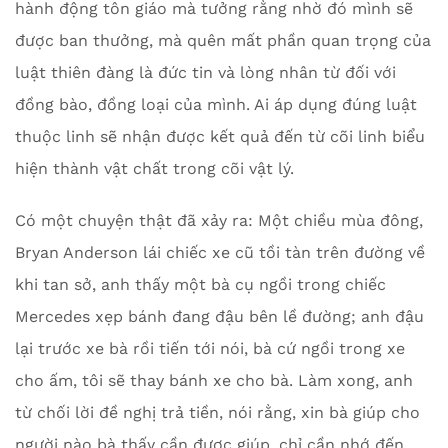
hành động tôn giáo mà tưởng rằng nhờ đó mình sẽ
được ban thưởng, mà quên mất phần quan trọng của
luật thiên đàng là đức tin và lòng nhân từ đối với
đồng bào, đồng loại của mình. Ai áp dụng đúng luật
thuộc linh sẽ nhận được kết quả đến từ cõi linh biểu
hiện thành vật chất trong cõi vật lý.
Có một chuyện thật đã xảy ra: Một chiều mùa đông,
Bryan Anderson lái chiếc xe cũ tồi tàn trên đường về
khi tan sở, anh thấy một bà cụ ngồi trong chiếc
Mercedes xẹp bánh đang đậu bên lề đường; anh đậu
lại trước xe bà rồi tiến tới nói, bà cứ ngồi trong xe
cho ấm, tôi sẽ thay bánh xe cho bà. Làm xong, anh
từ chối lời đề nghị trả tiền, nói rằng, xin bà giúp cho
người nào bà thấy cần được giúp, chỉ cần nhớ đến