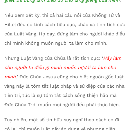
ghét thì đừng làm điều đó cho láng giềng của mình
.
”
Nếu xem xét kỹ, thì cả hai câu nói của Khổng Tử và
Hillel đều có tính cách tiêu cực, khác xa tính tích cực
của Luật Vàng. Họ dạy, đừng làm cho người khác điều
chi mình không muốn người ta làm cho mình.
Nhưng Luật Vàng của Chúa là rất tích cực: ‘
Hãy làm
cho người ta điều gì mình muốn người ta làm cho
mình
.
’ Đức Chúa Jesus cũng cho biết nguồn gốc luật
vàng nầy là tóm tắt luật pháp và sứ điệp của các nhà
tiên tri, tức là sự tóm tắt cách sống thiện hảo mà
Đức Chúa Trời muốn mọi người đều phải thực hiện.
Tuy nhiên, một số tín hữu suy nghĩ theo cách có đi
có lại, thì muốn luật nầy áp dụng về phương diện