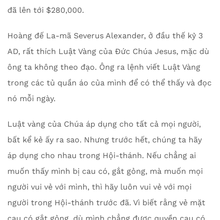
đã lên tới $280,000.
Hoàng đế La-mã Severus Alexander, ở đầu thế kỷ 3
AD, rất thích Luật Vàng của Đức Chúa Jesus, mặc dù
ông ta không theo đạo. Ông ra lệnh viết Luật Vàng
trong các tủ quần áo của mình để có thể thấy và đọc
nó mỗi ngày.
Luật vàng của Chúa áp dụng cho tất cả mọi người,
bất kể kẻ ấy ra sao. Nhưng trước hết, chúng ta hãy
áp dụng cho nhau trong Hội-thánh. Nếu chẳng ai
muốn thấy mình bị cau có, gắt gỏng, mà muốn mọi
người vui vẻ với mình, thì hãy luôn vui vẻ với mọi
người trong Hội-thánh trước đã. Vì biết rằng vẻ mặt
cau có gắt gỏng, dù mình chẳng được quyền cau có