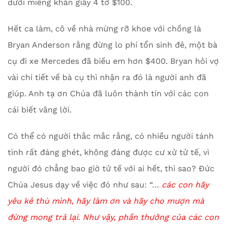
dưới miếng khăn giấy 4 tờ $100.
Hết ca làm, cô về nhà mừng rỡ khoe với chồng là
Bryan Anderson rằng đừng lo phí tổn sinh đẻ, một bà
cụ đi xe Mercedes đã biếu em hơn $400. Bryan hỏi vợ
vài chi tiết về bà cụ thì nhận ra đó là người anh đã
giúp. Anh tạ ơn Chúa đã luôn thành tín với các con
cái biết vâng lời.
Có thể có người thắc mắc rằng, có nhiều người tánh
tình rất đáng ghét, không đáng được cư xử tử tế, vì
người đó chẳng bao giờ tử tế với ai hết, thì sao? Đức
Chúa Jesus dạy về việc đó như sau: “…
các con hãy
yêu kẻ thù mình, hãy làm ơn và hãy cho mượn mà
đừng mong trả lại. Như vậy, phần thưởng của các con