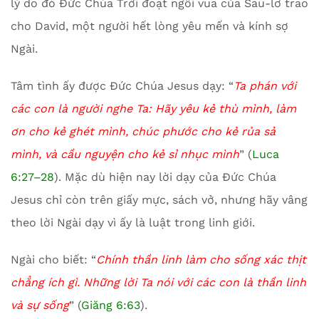
lý do đó Đức Chúa Trời đoạt ngôi vua của Sau-lơ trao
cho David, một người hết lòng yêu mến và kính sợ
Ngài.
Tâm tình ấy được Đức Chúa Jesus dạy: “
Ta phán với
các con là người nghe Ta: Hãy yêu kẻ thù mình, làm
ơn cho kẻ ghét mình, chúc phước cho kẻ rủa sả
mình, và cầu nguyện cho kẻ sỉ nhục mình
” (
Luca
6:27–28
). Mặc dù hiện nay lời dạy của Đức Chúa
Jesus chỉ còn trên giấy mực, sách vở, nhưng hãy vâng
theo lời Ngài dạy vì ấy là luật trong linh giới.
Ngài cho biết: “
Chính thần linh làm cho sống xác thịt
chẳng ích gì. Những lời Ta nói với các con là thần linh
và sự sống
” (
Giăng 6:63
).