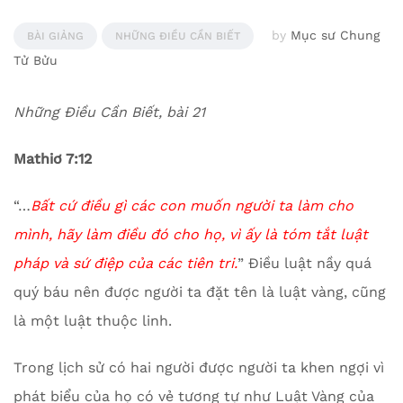
by
Mục sư Chung
BÀI GIẢNG
NHỮNG ĐIỀU CẦN BIẾT
Tử Bửu
Những Điều Cần Biết, bài 21
Mathiơ 7:12
“…
Bất cứ điều gì các con muốn người ta làm cho
mình, hãy làm điều đó cho họ, vì ấy là tóm tắt luật
pháp và sứ điệp của các tiên tri.
” Điều luật nầy quá
quý báu nên được người ta đặt tên là luật vàng, cũng
là một luật thuộc linh.
Trong lịch sử có hai người được người ta khen ngợi vì
phát biểu của họ có vẻ tương tự như Luật Vàng của