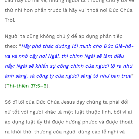
câu nầy có hai vế, nhưng người ta thường chú ý tới vế
thứ nhì hơn phần trước là hãy vui thoả nơi Đức Chúa
Trời.
Người ta cũng không chú ý để áp dụng phần tiếp
theo: “
Hãy phó thác đường lối mình cho Đức Giê-hô-
va và nhờ cậy nơi Ngài, thì chính Ngài sẽ làm điều
nầy: Ngài sẽ khiến sự công chính của ngươi lộ ra như
ánh sáng, và công lý của ngươi sáng tỏ như ban trưa
”
(
Thi-thiên 37:5–6
).
Sở dĩ lời của Đức Chúa Jesus dạy chúng ta phải đối
xử tốt với người khác là một luật thuộc linh, bởi vì ai
áp dụng luật ấy thì được hưởng phước và được thoát
ra khỏi thói thường của người dùng các lễ nghi và