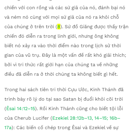
chiến với con rồng và các sứ giả của nó, đánh bại nó
và ném nó cùng với mọi sứ giả của nó ra khỏi chỗ
của chúng ở trên trời (
8
). Sứ đồ Giăng được thấy trận
chiến đó diễn ra trong linh giới, nhưng ông không
biết nó xảy ra vào thời điểm nào trong lịch sử thời
gian của vũ trụ. Đây là một vấn đề rất khó giải thích;
bởi vì tri thức rất giới hạn của chúng ta về những
điều đã diễn ra ở thời chúng ta không biết gì hết.
Trong hai sách tiên tri thời Cựu Ước, Kinh Thánh đã
trình bày rõ lý do tại sao Satan bị đuổi khỏi cõi trời
(
Êsai 14:12–15
). Rồi Kinh Thánh cũng cho biết tội lỗi
của Cherub Lucifer (
Ezekiel 28:12b–13, 14–15; 16b–
17a
): Các biến cố chép trong Êsai và Ezekiel về sự