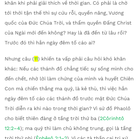
khăn khi phải giải thích về thời gian. Có phải là chờ
tới thời tận thế thì sự cứu rỗi, quyền năng, Vương
quốc của Đức Chúa Trời, và thẩm quyền Đấng Christ
của Ngài mới đến không? Hay là đã đến từ lâu rồi?
Trước đó thì hắn ngày đêm tố cáo ai?
Nhưng câu (
11
) khiến ta vấp phải câu hỏi khó khăn
khác: Nếu các thánh đồ chẳng tiếc sự sống mình cho
đến chết, nhờ lời làm chứng của mình và huyết Chiên
Con mà chiến thắng ma quỷ, là kẻ thù, thì việc hắn
ngày đêm tố cáo các thánh đồ trước mặt Đức Chúa
Trời diễn ra khi nào trong thời gian? Vì sứ đồ Phaolô
cho biết thiên đàng ở tầng trời thứ ba (
2Côrinhtô
12:2–4
); ma quỷ thì làm chủ không trung, gọi là tầng
trời thứ nhì (
Êphêsô 2:1–2
). Vì các tà thần cai trị xứ