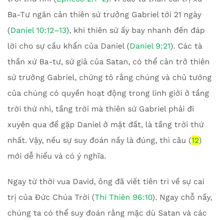
Ba-Tư ngăn cản thiên sứ trưởng Gabriel tới 21 ngày
(
Daniel 10:12–13
), khi thiên sứ ấy bay nhanh đến đáp
lời cho sự cầu khẩn của Daniel (
Daniel 9:21
). Các tà
thần xứ Ba-tư, sứ giả của Satan, có thể cản trở thiên
sứ trưởng Gabriel, chứng tỏ rằng chúng và chủ tướng
của chúng có quyền hoạt động trong linh giới ở tầng
trời thứ nhì, tầng trời mà thiên sứ Gabriel phải đi
xuyên qua để gặp Daniel ở mặt đất, là tầng trời thứ
nhất. Vậy, nếu sự suy đoán nầy là đúng, thì câu (
12
)
mới dễ hiểu và có ý nghĩa.
Ngay từ thời vua David, ông đã viết tiên tri về sự cai
trị của Đức Chúa Trời (
Thi Thiên 96:10
). Ngay chỗ nầy,
chúng ta có thể suy đoán rằng mặc dù Satan và các