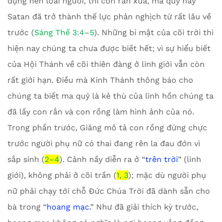
dựng nên loài người, thì con rắn xưa, ma quỷ hay
Satan đã trở thành thế lực phản nghịch từ rất lâu về
trước (
Sáng Thế 3:4–5
). Những bí mật của cõi trời thì
hiện nay chúng ta chưa được biết hết; vì sự hiểu biết
của Hội Thánh về cõi thiên đàng ở linh giới vẫn còn
rất giới hạn. Điều mà Kinh Thánh thông báo cho
chúng ta biết ma quỷ là kẻ thù của linh hồn chúng ta
đã lấy con rắn và con rồng làm hình ảnh của nó.
Trong phần trước, Giăng mô tả con rồng đứng chực
trước người phụ nữ có thai đang rên la đau đớn vì
sắp sinh (
2–4
). Cảnh nầy diễn ra ở “
trên trời
” (linh
giới), không phải ở cõi trần (
1, 3
); mặc dù người phụ
nữ phải chạy tới chỗ Đức Chúa Trời đã dành sẵn cho
bà trong “
hoang mạc.
” Như đã giải thích kỳ trước,