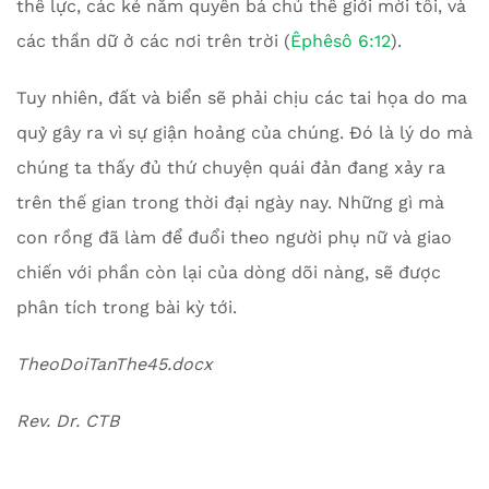
thế lực, các kẻ nắm quyền bá chủ thế giới mời tối, và
các thần dữ ở các nơi trên trời (
Êphêsô 6:12
).
Tuy nhiên, đất và biển sẽ phải chịu các tai họa do ma
quỷ gây ra vì sự giận hoảng của chúng. Đó là lý do mà
chúng ta thấy đủ thứ chuyện quái đản đang xảy ra
trên thế gian trong thời đại ngày nay. Những gì mà
con rồng đã làm để đuổi theo người phụ nữ và giao
chiến với phần còn lại của dòng dõi nàng, sẽ được
phân tích trong bài kỳ tới.
TheoDoiTanThe45.docx
Rev. Dr. CTB