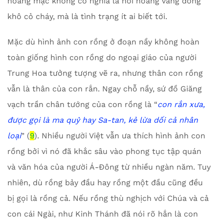
hoang mạc không có nghĩa là nơi hoang vắng đồng
khô cỏ cháy, mà là tình trạng ít ai biết tới.
Mặc dù hình ảnh con rồng ở đoạn nầy không hoàn
toàn giống hình con rồng do ngoại giáo của người
Trung Hoa tưởng tượng vẽ ra, nhưng thân con rồng
vẫn là thân của con rắn. Ngay chỗ nầy, sứ đồ Giăng
vạch trần chân tướng của con rồng là “
con rắn xưa,
được gọi là ma quỷ hay Sa-tan, kẻ lừa dối cả nhân
loại
” (
9
). Nhiều người Việt vẫn ưa thích hình ảnh con
rồng bởi vì nó đã khắc sâu vào phong tục tập quán
và văn hóa của người Á-Đông từ nhiều ngàn năm. Tuy
nhiên, dù rồng bảy đầu hay rồng một đầu cũng đều
bị gọi là rồng cả. Nếu rồng thù nghịch với Chúa và cả
con cái Ngài, như Kinh Thánh đã nói rõ hắn là con