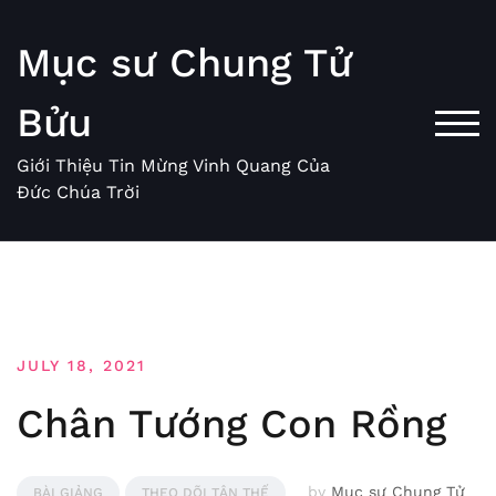
Skip
to
Mục sư Chung Tử
content
Bửu
TOG
Giới Thiệu Tin Mừng Vinh Quang Của
Đức Chúa Trời
JULY 18, 2021
Chân Tướng Con Rồng
by
Mục sư Chung Tử
BÀI GIẢNG
THEO DÕI TẬN THẾ