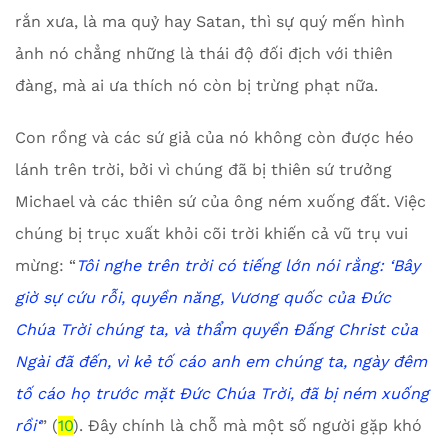
rắn xưa, là ma quỷ hay Satan, thì sự quý mến hình
ảnh nó chẳng những là thái độ đối địch với thiên
đàng, mà ai ưa thích nó còn bị trừng phạt nữa.
Con rồng và các sứ giả của nó không còn được héo
lánh trên trời, bởi vì chúng đã bị thiên sứ trưởng
Michael và các thiên sứ của ông ném xuống đất. Việc
chúng bị trục xuất khỏi cõi trời khiến cả vũ trụ vui
mừng: “
Tôi nghe trên trời có tiếng lớn nói rằng:
‘
Bây
giờ sự cứu rỗi, quyền năng,
Vương quốc của Đức
Chúa Trời chúng ta,
v
à thẩm quyền Đấng Christ của
Ngài đã đến,
v
ì kẻ tố cáo anh em chúng ta, ngày đêm
tố cáo họ trước mặt Đức Chúa Trời,
đ
ã bị ném xuống
rồi
‘
” (
10
). Đây chính là chỗ mà một số người gặp khó