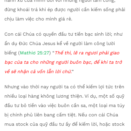
hành xử của mình đối với những người làm công;
đừng khoái trá khi ép được người cần kiếm sống phải
chịu làm việc cho mình giá rẻ.
Con cái Chúa có quyền đầu tư tiền bạc sinh lời; như
ẩn dụ Đức Chúa Jesus kể về người làm công lười
biếng (
Mathiơ 25:27
) “
Thế thì, lẽ ra ngươi phải giao
bạc của ta cho những người buôn bạc, để khi ta trở
về sẽ nhận cả vốn lẫn lời chứ.
”
Nhưng vào thời nay người ta có thể kiếm lợi tức trên
nhiều loại hàng không lương thiện. Ví dụ, một số quỹ
đầu tư bỏ tiền vào việc buôn cần sa, một loại ma túy
bị chính phủ liên bang cấm tiệt. Nếu con cái Chúa
mua stock của quỹ đầu tư ấy để kiếm lời, hoặc stock