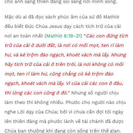
cho ánh sáng thiên đàng soi sáng nơi mình sống.
Mặc dù ai đã đọc sách phúc âm của sứ đồ Mathiơ
đều biết Đức Chúa Jesus dạy cách tích trữ của cải
nơi an toàn nhất (
Mathiơ 6:19–21
) “
Các con đừng tích
trữ của cải ở dưới đất, là nơi có mối mọt, ten rỉ làm
hư, và kẻ trộm đào ngạch, khoét vách mà lấy. Nhưng
hãy tích trữ của cải ở trên trời, là nơi không có mối
mọt, ten rỉ làm hư, cũng chẳng có kẻ trộm đào
ngạch, khoét vách mà lấy. Vì của cải các con ở đâu,
thì lòng các con cũng ở đó.
” Nhưng số người chịu
làm theo thì không nhiều. Phước cho người nào chịu
nghe Lời dạy của Chúa; bởi vì chưa cần đợi tới ngày
lên thiên đàng mà phước lành về tài chánh đã được
Chúa ban thưởng khi đang còn sống trên thế gian.