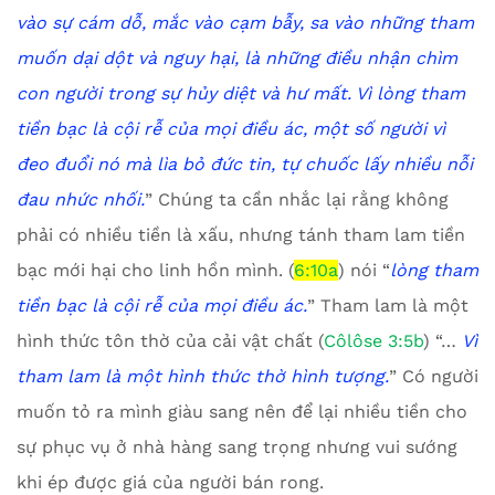
vào sự cám dỗ, mắc vào cạm bẫy, sa vào những tham
muốn dại dột và nguy hại, là những điều nhận chìm
con người trong sự hủy diệt và hư mất.
Vì lòng tham
tiền bạc là cội rễ của mọi điều ác, một số người vì
đeo đuổi nó mà lìa bỏ đức tin, tự chuốc lấy nhiều nỗi
đau nhức nhối.
” Chúng ta cần nhắc lại rằng không
phải có nhiều tiền là xấu, nhưng tánh tham lam tiền
bạc mới hại cho linh hồn mình. (
6:10a
) nói “
lòng tham
tiền bạc là cội rễ của mọi điều ác.
” Tham lam là một
hình thức tôn thờ của cải vật chất (
Côlôse 3:5b
) “…
V
ì
tham lam là một hình thức thờ hình tượng.
” Có người
muốn tỏ ra mình giàu sang nên để lại nhiều tiền cho
sự phục vụ ở nhà hàng sang trọng nhưng vui sướng
khi ép được giá của người bán rong.