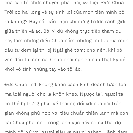
của các tổ chức chuyên phá thai, vv. Liệu Đức Chúa
Trời có hài lòng về sự sinh lợi của món tiền mình bỏ
ra không? Hãy rất cẩn thận khi đứng trước ranh giới
giữa thiện và ác. Bởi vì dù không trực tiếp tham dự
hay làm những điều Chúa cấm, nhưng lợi tức mà món
đầu tư đem lại thì bị Ngài ghê tởm; cho nên, khi bỏ
vốn đầu tư, con cái Chúa phải nghiên cứu thật kỹ để
khỏi vô tình nhúng tay vào tội ác.
Đức Chúa Trời không khen cách kinh doanh lươn lẹo
mà loài người cho là khôn khéo. Ngược lại, người ta
có thể bị trừng phạt về thái độ đối với của cải trần
gian không phù hợp với tiêu chuẩn thiện lành mà con
cái Chúa phải có. Trong lãnh vực nầy có cả thái độ
mình đối xử với người giàu và người nghèo. Lãnh đạm