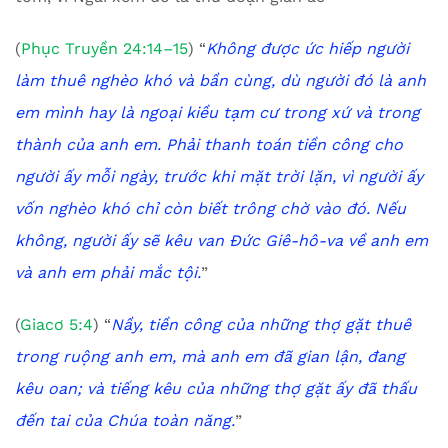
(
Phục Truyền 24:14–15
) “
Không được ức hiếp người
làm thuê nghèo khó và bần cùng, dù người đó là anh
em mình hay là ngoại kiều tạm cư trong xứ và trong
thành của anh em. Phải thanh toán tiền công cho
người ấy mỗi ngày, trước khi mặt trời lặn, vì người ấy
vốn nghèo khó chỉ còn biết trông chờ vào đó. Nếu
không, người ấy sẽ kêu van Đức Giê-hô-va về anh em
và anh em phải mắc tội.
”
(
Giacơ 5:4
) “
Nầy, tiền công của những thợ gặt thuê
trong ruộng anh em, mà anh em đã gian lận, đang
kêu oan; và tiếng kêu của những thợ gặt ấy đã thấu
đến tai của Chúa toàn năng.
”