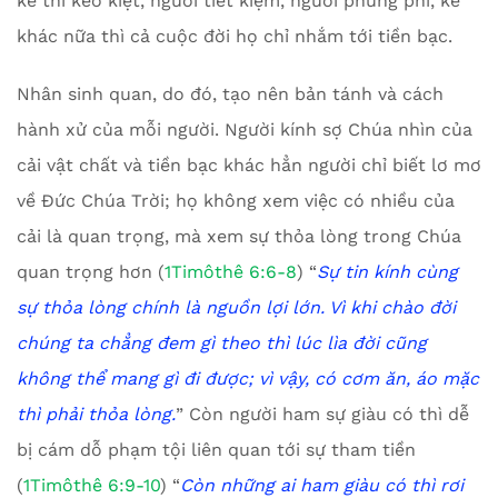
kẻ thì keo kiệt, người tiết kiệm, người phung phí, kẻ
khác nữa thì cả cuộc đời họ chỉ nhắm tới tiền bạc.
Nhân sinh quan, do đó, tạo nên bản tánh và cách
hành xử của mỗi người. Người kính sợ Chúa nhìn của
cải vật chất và tiền bạc khác hẳn người chỉ biết lơ mơ
về Đức Chúa Trời; họ không xem việc có nhiều của
cải là quan trọng, mà xem sự thỏa lòng trong Chúa
quan trọng hơn (
1Timôthê 6:6-8
) “
Sự tin kính cùng
sự thỏa lòng chính là nguồn lợi lớn.
Vì khi chào đời
chúng ta chẳng đem gì theo thì lúc lìa đời cũng
không thể mang gì đi được;
vì vậy, có cơm ăn, áo mặc
thì phải thỏa lòng.
” Còn người ham sự giàu có thì dễ
bị cám dỗ phạm tội liên quan tới sự tham tiền
(
1Timôthê 6:9-10
) “
Còn những ai ham giàu có thì rơi