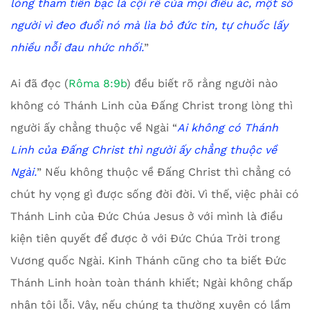
lòng tham tiền bạc là cội rễ của mọi điều ác, một số
người vì đeo đuổi nó mà lìa bỏ đức tin, tự chuốc lấy
nhiều nỗi đau nhức nhối.
”
Ai đã đọc (
Rôma 8:9b
) đều biết rõ rằng người nào
không có Thánh Linh của Đấng Christ trong lòng thì
người ấy chẳng thuộc về Ngài “
Ai không có Thánh
Linh của Đấng Christ thì người ấy chẳng thuộc về
Ngài.
” Nếu không thuộc về Đấng Christ thì chẳng có
chút hy vọng gì được sống đời đời. Vì thế, việc phải có
Thánh Linh của Đức Chúa Jesus ở với mình là điều
kiện tiên quyết để được ở với Đức Chúa Trời trong
Vương quốc Ngài. Kinh Thánh cũng cho ta biết Đức
Thánh Linh hoàn toàn thánh khiết; Ngài không chấp
nhận tội lỗi. Vậy, nếu chúng ta thường xuyên có lầm