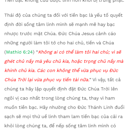
Tiền bạc không cứu được linh hồn khỏi bị trừng phạt.
Thái độ của chúng ta đối với tiền bạc là yếu tố quyết
định đời sống tâm linh mình sẽ mạnh mẽ hay bạc
nhược trước mặt Chúa. Đức Chúa Jesus cảnh cáo
những người làm tôi tớ cho hai chủ, tiền và Chúa
(
Mathiơ 6:24
) “
Không ai có thể làm tôi hai chủ; vì sẽ
ghét chủ nầy mà yêu chủ kia, hoặc trọng chủ nầy mà
khinh chủ kia. Các con không thể vừa phục vụ Đức
Chúa Trời lại vừa phục vụ tiền tài nữa.
” Vì vậy, tất cả
chúng ta hãy lập quyết định đặt Đức Chúa Trời lên
ngôi vị cao nhất trong lòng chúng ta, thay vì ham
muốn tiền bạc. Hãy nhường cho Đức Thánh Linh đuổi
sạch sẽ mọi thứ uế linh tham lam tiền bạc của cải ra
khỏi lòng chúng ta, để nếp sống tâm linh mình có