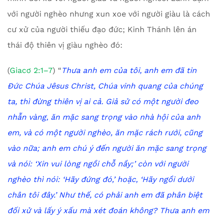
với người nghèo nhưng xun xoe với người giàu là cách
cư xử của người thiếu đạo đức; Kinh Thánh lên án
thái độ thiên vị giàu nghèo đó:
(
Giacơ 2:1–7
) “
Thưa anh em của tôi, anh em đã tin
Đức Chúa Jêsus Christ, Chúa vinh quang của chúng
ta, thì đừng thiên vị ai cả. Giả sử có một người đeo
nhẫn vàng, ăn mặc sang trọng vào nhà hội của anh
em, và có một người nghèo, ăn mặc rách rưới, cũng
vào nữa; anh em chú ý đến người ăn mặc sang trọng
và nói: ‘Xin vui lòng ngồi chỗ nầy;’ còn với người
nghèo thì nói: ‘Hãy đứng đó,’ hoặc, ‘Hãy ngồi dưới
chân tôi đây.’ Như thế, có phải anh em đã phân biệt
đối xử và lấy ý xấu mà xét đoán không? Thưa anh em