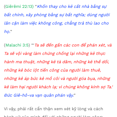
(
Giêrêmi 22:13)
“
Khốn thay cho kẻ cất nhà bằng sự
bất chính, xây phòng bằng sự bất nghĩa; dùng người
lân cận làm việc không công, chẳng trả thù lao cho
họ.
”
(
Malachi 3:5
) “‘
Ta sẽ đến gần các con để phán xét, và
Ta sẽ vội vàng làm chứng chống lại những kẻ thực
hành ma thuật, những kẻ tà dâm, những kẻ thề dối,
những kẻ bóc lột tiền công của người làm thuê,
những kẻ áp bức kẻ mồ côi và người góa bụa, những
kẻ làm hại người khách lạ; vì chúng không kính sợ Ta.
‘
Đức Giê-hô-va vạn quân phán vậy.
”
Vì vậy, phải rất cẩn thận xem xét kỹ lòng và cách