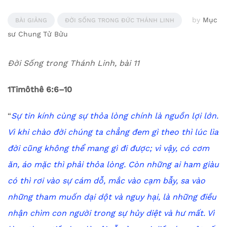
by
Mục
BÀI GIẢNG
ĐỜI SỐNG TRONG ĐỨC THÁNH LINH
sư Chung Tử Bửu
Đời Sống trong Thánh Linh, bài 11
1Timôthê 6:6–10
“
Sự tin kính cùng sự thỏa lòng chính là nguồn lợi lớn.
Vì khi chào đời chúng ta chẳng đem gì theo thì lúc lìa
đời cũng không thể mang gì đi được;
vì vậy, có cơm
ăn, áo mặc thì phải thỏa lòng.
Còn những ai ham giàu
có thì rơi vào sự cám dỗ, mắc vào cạm bẫy, sa vào
những tham muốn dại dột và nguy hại, là những điều
nhận chìm con người trong sự hủy diệt và hư mất.
Vì