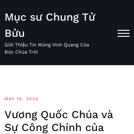
Skip
to
Mục sư Chung Tử
content
Bửu
TOG
Giới Thiệu Tin Mừng Vinh Quang Của
Đức Chúa Trời
MAY 19, 2024
Vương Quốc Chúa và
Sự Công Chính của