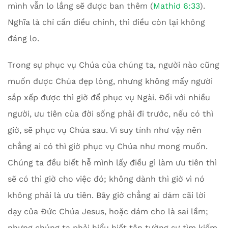
mình vẫn lo lắng sẽ được ban thêm (
Mathiơ 6:33
).
Nghĩa là chỉ cần điều chính, thì điều còn lại không
đáng lo.
Trong sự phục vụ Chúa của chúng ta, người nào cũng
muốn được Chúa đẹp lòng, nhưng không mấy người
sắp xếp được thì giờ để phục vụ Ngài. Đối với nhiều
người, ưu tiên của đời sống phải đi trước, nếu có thì
giờ, sẽ phục vụ Chúa sau. Vì suy tính như vậy nên
chẳng ai có thì giờ phục vụ Chúa như mong muốn.
Chúng ta đều biết hễ mình lấy điều gì làm ưu tiên thì
sẽ có thì giờ cho việc đó; không dành thì giờ vì nó
không phải là ưu tiên. Bây giờ chẳng ai dám cãi lời
dạy của Đức Chúa Jesus, hoặc dám cho là sai lầm;
nhưng chúng ta phải hiểu biết tận tường sự tìm kiếm