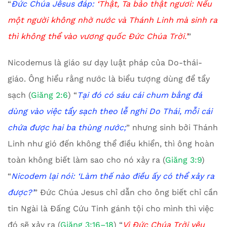
“
Đức Chúa Jêsus đáp:
‘Thật, Ta bảo thật ngươi: Nếu
một người không nhờ nước và Thánh Linh mà sinh ra
thì không thể vào vương quốc Đức Chúa Trời.’
”
Nicodemus là giáo sư dạy luật pháp của Do-thái-
giáo. Ông hiểu rằng nước là biểu tượng dùng để tẩy
sạch (
Giăng 2:6
) “
Tại đó có sáu cái chum bằng đá
dùng vào việc tẩy sạch theo lễ nghi Do Thái, mỗi cái
chứa được hai ba thùng nước
;
” nhưng sinh bởi Thánh
Linh như gió đến không thể điều khiển, thì ông hoàn
toàn không biết làm sao cho nó xảy ra (
Giăng 3:9
)
“
Nicodem lại nói: ‘Làm thế nào điều ấy có thể xảy ra
được?’
” Đức Chúa Jesus chỉ dẫn cho ông biết chỉ cần
tin Ngài là Đấng Cứu Tinh gánh tội cho mình thì việc
đó sẽ xảy ra (
Giăng 3:16–18
) “
Vì Đức Chúa Trời yêu