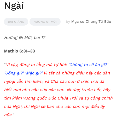
Ngài
by
Mục sư Chung Tử Bửu
BÀI GIẢNG
HƯỚNG ĐI MỚI
Hướng Đi Mới, bài 17
Mathiơ 6:31–33
“
Vì vậy, đừng lo lắng mà tự hỏi:
‘Chúng ta sẽ ăn gì?’
‘Uống gì?’ ‘Mặc gì?’
Vì tất cả những điều nầy các dân
ngoại vẫn tìm kiếm, và Cha các con ở trên trời đã
biết mọi nhu cầu của các con.
Nhưng trước hết, hãy
tìm kiếm vương quốc Đức Chúa Trời và sự công chính
của Ngài, thì Ngài sẽ ban cho các con mọi điều ấy
nữa.
”