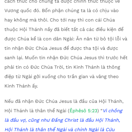
cách thức cho chúng ta được chính thức thuộc về
Vương quốc đó. Bổn phận chúng ta là có chịu vào
hay không mà thôi. Cho tới nay thì con cái Chúa
thuộc Hội Thánh nầy đã biết tất cả các điều kiện để
được Chúa kể là con dân Ngài: Ăn năn từ bỏ tội lỗi và
tin nhận Đức Chúa Jesus để được tha tội và được
sanh lại. Muốn tin nhận Đức Chúa Jesus thì trước hết
phải tin có Đức Chúa Trời, tin Kinh Thánh là thông
điệp từ Ngài gởi xuống cho trần gian và vâng theo
Kinh Thánh ấy.
Nếu đã nhận Đức Chúa Jesus là đầu của Hội Thánh,
Hội Thánh là thân thể Ngài (
Êphêsô 5:23
) “
Vì chồng
là đầu vợ, cũng như Đấng Christ là đầu Hội Thánh,
Hội Thánh là thân thể Ngài và chính Ngài là Cứu