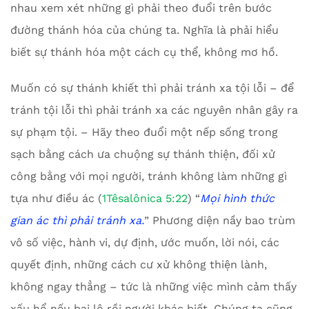
nhau xem xét những gì phải theo đuổi trên bước
đường thánh hóa của chúng ta. Nghĩa là phải hiểu
biết sự thánh hóa một cách cụ thể, không mơ hồ.
Muốn có sự thánh khiết thì phải tránh xa tội lỗi – để
tránh tội lỗi thì phải tránh xa các nguyên nhân gây ra
sự phạm tội. – Hãy theo đuổi một nếp sống trong
sạch bằng cách ưa chuộng sự thánh thiện, đối xử
công bằng với mọi người, tránh không làm những gì
tựa như điều ác (
1Têsalônica 5:22
) “
M
ọi hình thức
gian ác thì phải tránh xa.
” Phương diện nầy bao trùm
vô số việc, hành vi, dự định, ước muốn, lời nói, các
quyết định, những cách cư xử không thiện lành,
không ngay thẳng – tức là những việc mình cảm thấy
xấu hổ nếu bại lộ rồi người khác biết. Chúng ta cũng