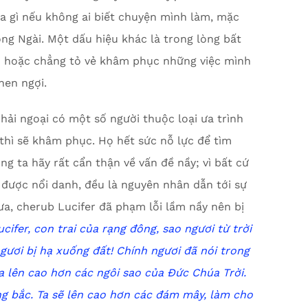
ha gì nếu không ai biết chuyện mình làm, mặc
òng Ngài. Một dấu hiệu khác là trong lòng bất
m hoặc chẳng tỏ vẻ khâm phục những việc mình
hen ngợi.
hải ngoại có một số người thuộc loại ưa trình
i thì sẽ khâm phục. Họ hết sức nỗ lực để tìm
g ta hãy rất cẩn thận về vấn đề nầy; vì bất cứ
được nổi danh, đều là nguyên nhân dẫn tới sự
xưa, cherub Lucifer đã phạm lỗi lầm nầy nên bị
ucifer, con trai của rạng đông, sao ngươi từ trời
gươi bị hạ xuống đất!
Chính ngươi đã nói trong
a lên
c
ao hơn các ngôi sao của Đức Chúa Trời.
ng bắc.
Ta sẽ lên cao hơn các đám mây,
l
àm cho