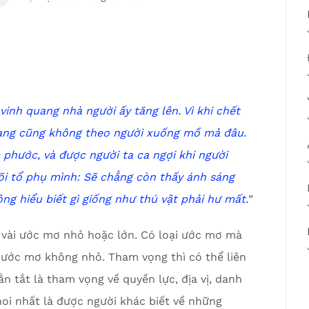
 vinh quang nhà người ấy tăng lên.
Vì khi chết
ang cũng không theo người xuống mồ mả đâu.
c phước,
v
à được người ta ca ngợi khi người
õi tổ phụ mình:
Sẽ chẳng còn thấy ánh sáng
ng hiểu biết gì
g
iống như thú vật phải hư mất.
”
 vài ước mơ nhỏ hoặc lớn. Có loại ước mơ mà
ại ước mơ không nhỏ. Tham vọng thì có thể liên
ắn tắt là tham vọng về quyền lực, địa vị, danh
hoi nhất là được người khác biết về những