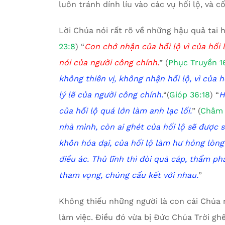
luôn tránh dính líu vào các vụ hối lộ, và c
Lời Chúa nói rất rõ về những hậu quả tai hạ
23:8
) “
Con chớ nhận của hối lộ vì của hối 
nói của người công chính.
” (
Phục Truyền 1
không thiên vị, không nhận hối lộ, vì của
lý lẽ của người công chính.
“(
Gióp 36:18
) “
H
của hối lộ quá lớn làm anh lạc lối.
” (
Châm 
nhà mình,
c
òn ai ghét của hối lộ sẽ được 
khôn hóa dại, của hối lộ làm hư hỏng lòng
điều ác. Thủ lĩnh thì đòi quà cáp, thẩm phá
tham vọng,
c
húng cấu kết với nhau.
”
Không thiếu những người là con cái Chúa 
làm việc. Điều đó vừa bị Đức Chúa Trời gh