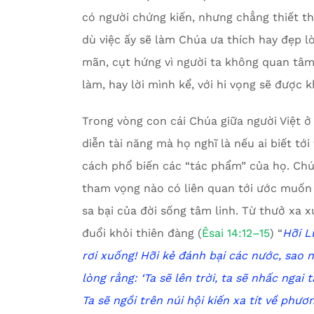
có người chứng kiến, nhưng chẳng thiết t
dù việc ấy sẽ làm Chúa ưa thích hay đẹp l
mãn, cụt hứng vì người ta không quan tâ
làm, hay lời mình kể, với hi vọng sẽ được k
Trong vòng con cái Chúa giữa người Việt ở 
diễn tài năng mà họ nghĩ là nếu ai biết tớ
cách phổ biến các “tác phẩm” của họ. Chún
tham vọng nào có liên quan tới ước muốn 
sa bại của đời sống tâm linh. Từ thưở xa 
đuổi khỏi thiên đàng (
Êsai 14:12–15
) “
Hỡi L
rơi xuống!
Hỡi kẻ đánh bại các nước,
s
ao n
lòng rằng:
‘
Ta sẽ lên trời,
t
a sẽ nhấc ngai t
Ta sẽ ngồi trên núi hội kiến
x
a tít về phươ