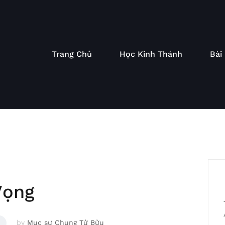
Trang Chủ
Học Kinh Thánh
Bài
Vọng
by
Mục sư Chung Tử Bửu