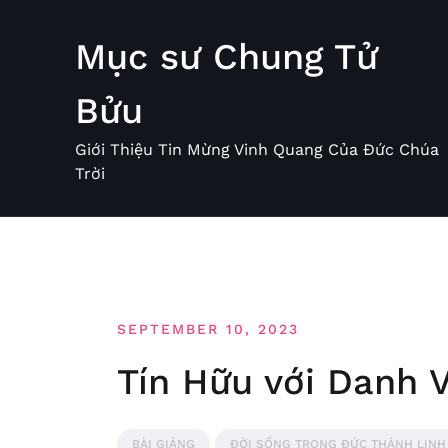
Skip
to
Mục sư Chung Tử
content
Bửu
Giới Thiệu Tin Mừng Vinh Quang Của Đức Chúa
Trời
SEPTEMBER 10, 2023
Tín Hữu với Danh 
BÀI GIẢNG
ĐỜI SỐNG TRONG ĐỨC THÁNH LINH