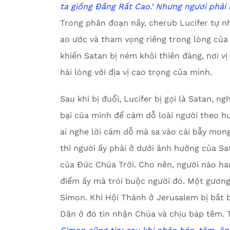
ta giống Đấng Rất Cao.
‘
Nhưng ngươi phải
Trong phân đoạn nầy, cherub Lucifer tự n
ao ước và tham vọng riêng trong lòng của
khiến Satan bị ném khỏi thiên đàng, nơi 
hài lòng với địa vị cao trọng của mình.
Sau khi bị đuổi, Lucifer bị gọi là Satan, n
bại của mình để cám dỗ loài người theo hư
ai nghe lời cám dỗ mà sa vào cái bẫy mon
thì người ấy phải ở dưới ảnh hưởng của Sa
của Đức Chúa Trời. Cho nên, người nào h
điểm ấy mà trói buộc người đó. Một gương
Simon. Khi Hội Thánh ở Jerusalem bị bắt b
Dân ở đó tin nhận Chúa và chịu báp têm. T