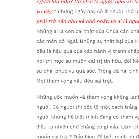
người lớn hơn? Có phải là người
ngồi ăn k
vụ vậy
;’
” nhưng ngày nay có ít người nhớ lờ
phải trở nên như kẻ nhỏ nhất, và ai là ng
Những ai là con cái thật của Chúa cần phả
các môn đồ Ngài. Những sự thất bại của H
đều là hậu quả của các hành vi tranh chấp 
nơi thì mục sư muốn cai trị tín hữu, đòi hỏi
sư phải phục vụ quá sức. Trong cả hai tình
Mọi tham vọng xấu đều sai trật.
Những ước muốn và tham vọng không lành
người. Có người thì bộc lộ một cách trắng 
người không hề biết mình đang có tham vọ
điều tự nhiên chứ chẳng có gì xấu. Làm t
muốn sai trật? Dấu hiệu để biết mình có đ