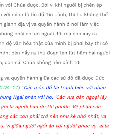
n với Chúa được. Bởi vì khi người bị chèn ép
 với mình là tín đồ Tin Lành, thì họ không thể
 giành địa vị và quyền hành ở nơi làm việc
 không phải chỉ có ngoài đời mà còn xảy ra
nh độ văn hóa thật của mình bị phơi bày thì có
 hơn; bèn nẩy ra thủ đoạn lén lút hãm hại người
n, con cái Chúa không nên dính tới.
ng và quyền hành giữa các sứ đồ đã được Đức
22:24–27
) “
Các môn đồ lại tranh biện với nhau
Nhưng Ngài phán với họ:
‘
Các vua dân ngoại lấy
gọi là người ban ơn thí phước. Về phần các
rong các con phải trở nên như kẻ nhỏ nhất, và
. Vì giữa người ngồi ăn với người phục vụ, ai là