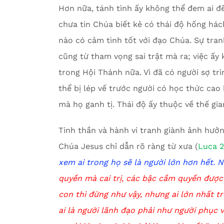
Hơn nữa, tánh tình ấy không thể đem ai đế
chưa tin Chúa biết kẻ có thái độ hống hách
nào có cảm tình tốt với đạo Chúa. Sự tranh
cũng từ tham vọng sai trật mà ra; việc ấy
trong Hội Thánh nữa. Vì đã có người sợ trì
thể bị lép vế trước người có học thức cao
mà họ ganh tị. Thái độ ấy thuộc về thế gia
Tinh thần và hành vi tranh giành ảnh hưở
Chúa Jesus chỉ dẫn rõ ràng từ xưa (
Luca 
xem ai trong họ sẽ là người lớn hơn hết. 
quyền mà cai trị, các bậc cầm quyền được 
con thì đừng như vậy, nhưng ai lớn nhất t
ai là người lãnh đạo phải như người phục vụ