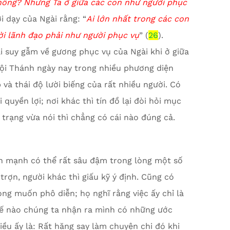
hông? Nhưng Ta ở giữa các con như người phục
i dạy của Ngài rằng: “
Ai
lớn nhất trong các con
ười lãnh đạo phải như người phục vụ
” (
26
).
i suy gẫm về gương phục vụ của Ngài khi ở giữa
ội Thánh ngày nay trong nhiều phương diện
và thái độ lười biếng của rất nhiều người. Có
 quyền lợi; nơi khác thì tín đồ lại đòi hỏi mục
 trạng vừa nói thì chẳng có cái nào đúng cả.
 mạnh có thể rất sâu đậm trong lòng một số
trợn, người khác thì giấu kỹ ý định. Cũng có
ng muốn phô diễn; họ nghĩ rằng việc ấy chỉ là
hế nào chúng ta nhận ra mình có những ước
iều ấy là: Rất hăng say làm chuyện chi đó khi