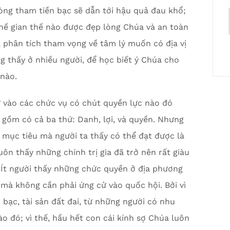
òng tham tiền bạc sẽ dẫn tới hậu quả đau khổ;
thế gian thế nào được đẹp lòng Chúa và an toàn
 phân tích tham vọng về tâm lý muốn có địa vị
ng thấy ở nhiều người, để học biết ý Chúa cho
 nào.
cử vào các chức vụ có chút quyền lực nào đó
 gồm có cả ba thứ: Danh, lợi, và quyền. Nhưng
, mục tiêu mà người ta thấy có thể đạt được là
uôn thấy những chính trị gia đã trở nên rất giàu
. Ít người thấy những chức quyền ở địa phương
mà không cần phải ứng cử vào quốc hội. Bởi vì
 bạc, tài sản đất đai, từ những người có nhu
o đó; vì thế, hầu hết con cái kính sợ Chúa luôn