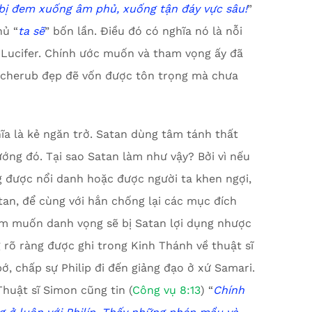
 bị đem xuống âm phủ,
x
uống tận đáy vực sâu!
”
hủ “
ta sẽ
” bốn lần. Điều đó có nghĩa nó là nỗi
 Lucifer. Chính ước muốn và tham vọng ấy đã
vị cherub đẹp đẽ vốn được tôn trọng mà chưa
ghĩa là kẻ ngăn trở. Satan dùng tâm tánh thất
ớng đó. Tại sao Satan làm như vậy? Bởi vì nếu
g được nổi danh hoặc được người ta khen ngợi,
tan, để cùng với hắn chống lại các mục đích
am muốn danh vọng sẽ bị Satan lợi dụng nhược
 rõ ràng được ghi trong Kinh Thánh về thuật sĩ
ớ, chấp sự Philip đi đến giảng đạo ở xứ Samari.
huật sĩ Simon cũng tin (
Công vụ 8:13
) “
Chính