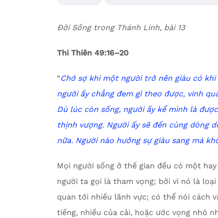
Đời Sống trong Thánh Linh, bài 13
Thi Thiên 49:16–20
“
Chớ sợ khi một người trở nên giàu có
k
hi
người ấy chẳng đem gì theo được,
v
inh qu
Dù lúc còn sống, người ấy kể mình là đượ
thịnh vượng.
Người ấy sẽ đến cùng dòng d
nữa.
Người nào hưởng sự giàu sang mà khô
Mọi người sống ở thế gian đều có một hay
người ta gọi là tham vọng; bởi vì nó là lo
quan tới nhiều lãnh vực; có thể nói cách v
tiếng, nhiều của cải, hoặc ước vọng nhỏ n